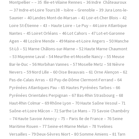
Montpellier – – 35 Ille-et-Vilaine Rennes – 36 Indre Châteauroux
— 37 Indre-et-Loire Tours38 – Isère – Grenoble – 39 Jura Lons-le-
Saunier – 40 Landes Mont-de-Marsan – 41 Loir-et-Cher Blois – 42
Loire St-Étienne – 43 – Haute Loire – Le Puy – 44 Loire Atlantique
Nantes – 45 Loiret Orléans – 46 Lot Cahors – 47 Lot-et-Garonne
Agen – 48 Lozère Mende – 49 Maine-et-Loire Angers – 50 Manche
St-Lô – 51 Marne Châlons-sur-Marne – 52 Haute Marne Chaumont
– 53 Mayenne Laval – 54 Meurthe-et-Moselle Nancy – 55 Meuse
Bar-le-Duc – 56 Morbihan Vannes – 57 Moselle Metz – 58 Nièvre
Nevers – 59 Nord Lille – 60 Oise Beauvais – 61 Orne Alençon – 62
Pas-de-Calais Arras – 63 Puy-de-Dôme Clermont-Ferrand – 64
Pyrénées Atlantiques Pau – 65 Hautes Pyrénées Tarbes – 66
Pyrénées Orientales Perpignan – 67 Bas-Rhin Strasbourg – 68
Haut-Rhin Colmar – 69 Rhône Lyon – 70 Haute Saône Vesoul – 71
Saône-et-Loire Mâcon – 72 Sarthe Le Mans – 73 Savoie Chambéry
– 74 Haute Savoie Annecy – 75 – Paris Ile de France – 76 Seine
Maritime Rouen – 77 Seine-et-Marne Melun – 78 Yvelines
Versailles – 79 Deux-Sèvres Niort – 80 Somme Amiens – 81 Tarn