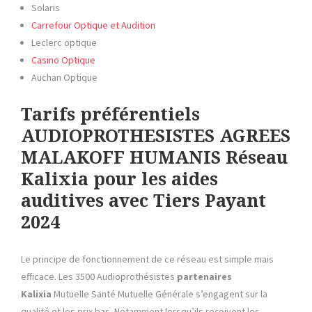
Solaris
Carrefour Optique et Audition
Leclerc optique
Casino Optique
Auchan Optique
Tarifs préférentiels
AUDIOPROTHESISTES AGREES
MALAKOFF HUMANIS Réseau
Kalixia pour les aides
auditives avec Tiers Payant
2024
Le principe de fonctionnement de ce réseau est simple mais
efficace. Les 3500 Audioprothésistes
partenaires
Kalixia
Mutuelle Santé Mutuelle Générale s’engagent sur la
qualité et les prix bas. Notamment lorsqu’ils reçoivent les