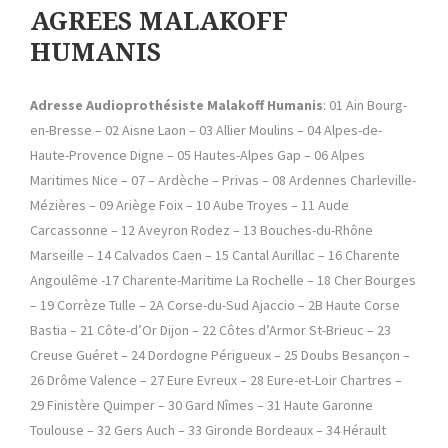
AGREES MALAKOFF
HUMANIS
Adresse Audioprothésiste Malakoff Humanis
: 01 Ain Bourg-
en-Bresse – 02 Aisne Laon – 03 Allier Moulins – 04 Alpes-de-
Haute-Provence Digne – 05 Hautes-Alpes Gap – 06 Alpes
Maritimes Nice – 07 – Ardèche – Privas – 08 Ardennes Charleville-
Mézières – 09 Ariège Foix – 10 Aube Troyes – 11 Aude
Carcassonne – 12 Aveyron Rodez – 13 Bouches-du-Rhône
Marseille – 14 Calvados Caen – 15 Cantal Aurillac – 16 Charente
Angoulême -17 Charente-Maritime La Rochelle – 18 Cher Bourges
– 19 Corrèze Tulle – 2A Corse-du-Sud Ajaccio – 2B Haute Corse
Bastia – 21 Côte-d’Or Dijon – 22 Côtes d’Armor St-Brieuc – 23
Creuse Guéret – 24 Dordogne Périgueux – 25 Doubs Besançon –
26 Drôme Valence – 27 Eure Evreux – 28 Eure-et-Loir Chartres –
29 Finistère Quimper – 30 Gard Nîmes – 31 Haute Garonne
Toulouse – 32 Gers Auch – 33 Gironde Bordeaux – 34 Hérault