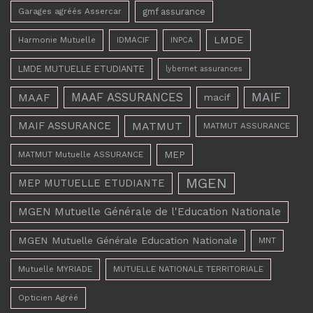
Garages agréés Assercar
gmf assurance
LMDE
Harmonie Mutuelle
IDMACIF
INPCA
LMDE MUTUELLE ETUDIANTE
lybernet assurances
MAAF ASSURANCES
MAIF
MAAF
macif
MAIF ASSURANCE
MATMUT
MATMUT ASSURANCE
MEP
MATMUT Mutuelle ASSURANCE
MGEN
MEP MUTUELLE ETUDIANTE
MGEN Mutuelle Générale de l'Education Nationale
MGEN Mutuelle Générale Education Nationale
MNT
Mutuelle MYRIADE
MUTUELLE NATIONALE TERRITORIALE
Opticien Agréé