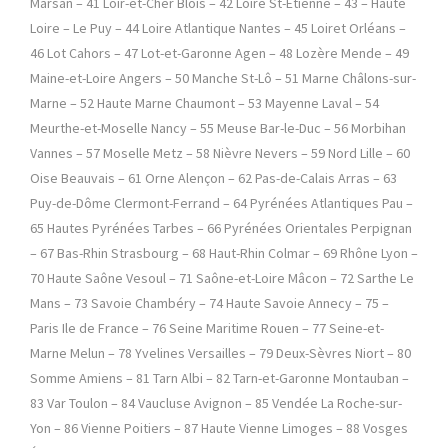
Marsan – 41 Loir-et-Cher Blois – 42 Loire St-Étienne – 43 – Haute
Loire – Le Puy – 44 Loire Atlantique Nantes – 45 Loiret Orléans –
46 Lot Cahors – 47 Lot-et-Garonne Agen – 48 Lozère Mende – 49
Maine-et-Loire Angers – 50 Manche St-Lô – 51 Marne Châlons-sur-
Marne – 52 Haute Marne Chaumont – 53 Mayenne Laval – 54
Meurthe-et-Moselle Nancy – 55 Meuse Bar-le-Duc – 56 Morbihan
Vannes – 57 Moselle Metz – 58 Nièvre Nevers – 59 Nord Lille – 60
Oise Beauvais – 61 Orne Alençon – 62 Pas-de-Calais Arras – 63
Puy-de-Dôme Clermont-Ferrand – 64 Pyrénées Atlantiques Pau –
65 Hautes Pyrénées Tarbes – 66 Pyrénées Orientales Perpignan
– 67 Bas-Rhin Strasbourg – 68 Haut-Rhin Colmar – 69 Rhône Lyon –
70 Haute Saône Vesoul – 71 Saône-et-Loire Mâcon – 72 Sarthe Le
Mans – 73 Savoie Chambéry – 74 Haute Savoie Annecy – 75 –
Paris Ile de France – 76 Seine Maritime Rouen – 77 Seine-et-
Marne Melun – 78 Yvelines Versailles – 79 Deux-Sèvres Niort – 80
Somme Amiens – 81 Tarn Albi – 82 Tarn-et-Garonne Montauban –
83 Var Toulon – 84 Vaucluse Avignon – 85 Vendée La Roche-sur-
Yon – 86 Vienne Poitiers – 87 Haute Vienne Limoges – 88 Vosges