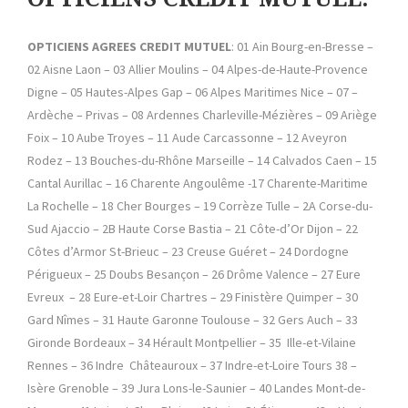
OPTICIENS AGREES CREDIT MUTUEL
: 01 Ain Bourg-en-Bresse –
02 Aisne Laon – 03 Allier Moulins – 04 Alpes-de-Haute-Provence
Digne – 05 Hautes-Alpes Gap – 06 Alpes Maritimes Nice – 07 –
Ardèche – Privas – 08 Ardennes Charleville-Mézières – 09 Ariège
Foix – 10 Aube Troyes – 11 Aude Carcassonne – 12 Aveyron
Rodez – 13 Bouches-du-Rhône Marseille – 14 Calvados Caen – 15
Cantal Aurillac – 16 Charente Angoulême -17 Charente-Maritime
La Rochelle – 18 Cher Bourges – 19 Corrèze Tulle – 2A Corse-du-
Sud Ajaccio – 2B Haute Corse Bastia – 21 Côte-d’Or Dijon – 22
Côtes d’Armor St-Brieuc – 23 Creuse Guéret – 24 Dordogne
Périgueux – 25 Doubs Besançon – 26 Drôme Valence – 27 Eure
Evreux – 28 Eure-et-Loir Chartres – 29 Finistère Quimper – 30
Gard Nîmes – 31 Haute Garonne Toulouse – 32 Gers Auch – 33
Gironde Bordeaux – 34 Hérault Montpellier – 35 Ille-et-Vilaine
Rennes – 36 Indre Châteauroux – 37 Indre-et-Loire Tours 38 –
Isère Grenoble – 39 Jura Lons-le-Saunier – 40 Landes Mont-de-