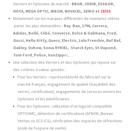
Verriers et Opticiens du marché :
BBGR, CODIR, ESSILOR,
HOYA, MEGA OPTIC, NIKON, NOVACEL, SEIKO et
ZEISS
Notamment sur les marques différentes de montures chères
parmi les plus demandées :
Ray Ban, 1796, Carrera,
Adidas, Bollé, Cébé, Converse, Dolce & Gabbana, Fred,
Gucci, Hello Kitty, Guess, Electric, Lulu Frenchie, Naf Naf,
Oakley, Oxbow, Sonia RYKIEL, Starck Eyes, St Dupond,
Tom Ford, Police, VonZipp
er,…
Une sélection des Verriers et des Opticiens qui repose sur
des critères à valeur ajoutée :
Pour les Verriers : représentativité du fabricant sur la
marché français, engagement de qualité (traçabilité des
verres, certification), engagements de services envers les
Opticiens et les bénéficiaires
Pour les Opticiens : utilisation d’un logiciel compatible
OPTOAMC, détention de certifications (AFNOR, Bureau
Veritas ou SCS ICS), vérification des espaces de réfractions
(isolé de l’espace de vente)