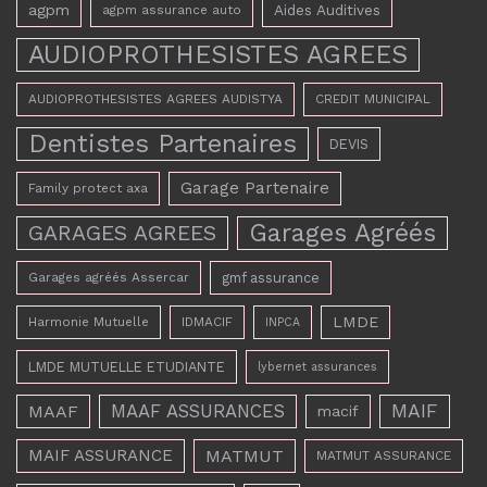
agpm
Aides Auditives
agpm assurance auto
AUDIOPROTHESISTES AGREES
AUDIOPROTHESISTES AGREES AUDISTYA
CREDIT MUNICIPAL
Dentistes Partenaires
DEVIS
Garage Partenaire
Family protect axa
Garages Agréés
GARAGES AGREES
Garages agréés Assercar
gmf assurance
LMDE
Harmonie Mutuelle
IDMACIF
INPCA
LMDE MUTUELLE ETUDIANTE
lybernet assurances
MAAF ASSURANCES
MAIF
MAAF
macif
MAIF ASSURANCE
MATMUT
MATMUT ASSURANCE