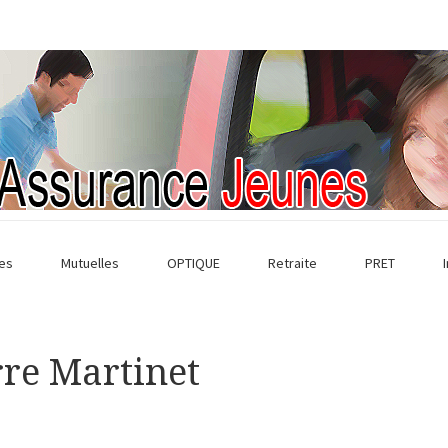
es
Mutuelles
OPTIQUE
Retraite
PRET
rre Martinet