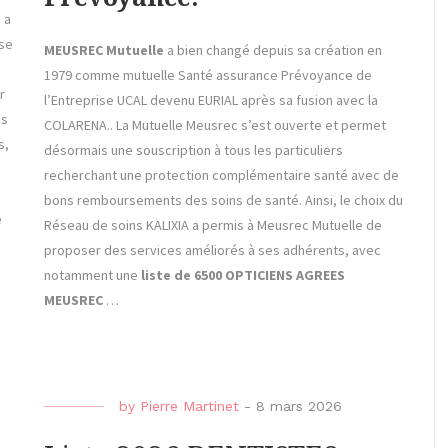
e
a
ose
MEUSREC Mutuelle
a bien changé depuis sa création en
1979 comme mutuelle Santé assurance Prévoyance de
r
l’Entreprise UCAL devenu EURIAL après sa fusion avec la
ns
COLARENA.. La Mutuelle Meusrec s’est ouverte et permet
s,
désormais une souscription à tous les particuliers
recherchant une protection complémentaire santé avec de
bons remboursements des soins de santé. Ainsi, le choix du
e
Réseau de soins KALIXIA a permis à Meusrec Mutuelle de
proposer des services améliorés à ses adhérents, avec
notamment une
liste de 6500 OPTICIENS AGREES
MEUSREC
…
by
Pierre Martinet
-
8 mars 2026