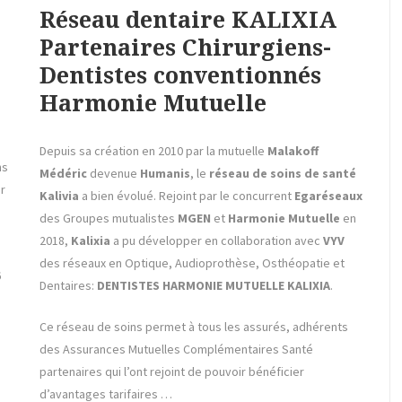
Réseau dentaire KALIXIA
Partenaires Chirurgiens-
Dentistes conventionnés
Harmonie Mutuelle
Depuis sa création en 2010 par la mutuelle
Malakoff
ns
Médéric
devenue
Humanis
, le
réseau de soins de santé
r
Kalivia
a bien évolué. Rejoint par le concurrent
Egaréseaux
des Groupes mutualistes
MGEN
et
Harmonie Mutuelle
en
2018,
Kalixia
a pu développer en collaboration avec
VYV
des réseaux en Optique, Audioprothèse, Osthéopatie et
6
Dentaires:
DENTISTES HARMONIE MUTUELLE KALIXIA
.
Ce réseau de soins permet à tous les assurés, adhérents
des Assurances Mutuelles Complémentaires Santé
partenaires qui l’ont rejoint de pouvoir bénéficier
d’avantages tarifaires …