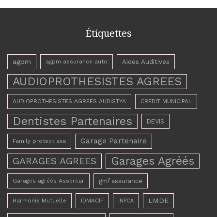
Étiquettes
agpm
Aides Auditives
agpm assurance auto
AUDIOPROTHESISTES AGREES
AUDIOPROTHESISTES AGREES AUDISTYA
CREDIT MUNICIPAL
Dentistes Partenaires
DEVIS
Garage Partenaire
Family protect axa
Garages Agréés
GARAGES AGREES
Garages agréés Assercar
gmf assurance
LMDE
Harmonie Mutuelle
IDMACIF
INPCA