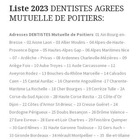
Liste 2023
DENTISTES AGREES
MUTUELLE DE POITIERS:
Adresses DENTISTES Mutuelle de Poitiers
: 01 Ain Bourg-en-
Bresse – 02 Aisne Laon – 03 Allier Moulins – 04 Alpes-de-Haute-
Provence Digne – 05 Hautes-Alpes Gap – 06 Alpes Maritimes Nice
– 07 – Ardèche – Privas – 08 Ardennes Charleville-Mézières – 09
Ariège Foix – 10 Aube Troyes – 11 Aude Carcassonne – 12
Aveyron Rodez – 13 Bouches-du-Rhône Marseille – 14 Calvados
Caen – 15 Cantal Aurillac – 16 Charente Angoulême -17 Charente-
Maritime La Rochelle – 18 Cher Bourges – 19 Corrèze Tulle – 2A
Corse-du-Sud Ajaccio – 2B Haute Corse Bastia – 21 Côte-d’Or
Dijon – 22 Côtes d’Armor St-Brieuc – 23 Creuse Guéret – 24
Dordogne Périgueux – 25 Doubs Besançon – 26 Drôme Valence –
27 Eure Evreux – 28 Eure-et-Loir Chartres – 29 Finistère Quimper
– 30 Gard Nîmes – 31 Haute Garonne Toulouse – 32 Gers Auch –
33 Gironde Bordeaux – 34 Hérault Montpellier – – 35 Ille-et-Vilaine