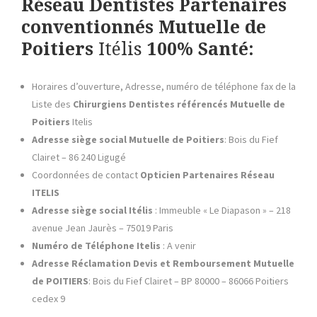
Réseau
Dentistes Partenaires
conventionnés
Mutuelle de
Poitiers
Itélis
100% Santé:
Horaires d’ouverture, Adresse, numéro de téléphone fax de la
Liste des
Chirurgiens Dentistes référencés
Mutuelle de
Poitiers
Itelis
Adresse siège social
Mutuelle de Poitiers
: Bois du Fief
Clairet – 86 240 Ligugé
Coordonnées de contact
Opticien Partenaires
Réseau
ITELIS
Adresse siège social Itélis
: Immeuble « Le Diapason » – 218
avenue Jean Jaurès – 75019 Paris
Numéro de Téléphone
Itelis
: A venir
Adresse Réclamation Devis et Remboursement
Mutuelle
de POITIERS
: Bois du Fief Clairet – BP 80000 – 86066 Poitiers
cedex 9