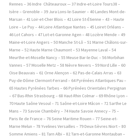
Rennes – 36 Indre Châteauroux — 37 Indre-et-Loire Tours38 –
Isère – Grenoble – 39 Jura Lons-le-Saunier – 40 Landes Mont-de-
Marsan – 41 Loir-et-Cher Blois – 42 Loire St-Étienne – 43 – Haute
Loire – Le Puy – 44 Loire Atlantique Nantes – 45 Loiret Orléans –
46 Lot Cahors – 47 Lot-et-Garonne Agen – 48 Lozère Mende – 49
Maine-et-Loire Angers – 50 Manche St-Lô – 51 Marne Châlons-sur-
Marne – 52 Haute Marne Chaumont – 53 Mayenne Laval – 54
Meurthe-et-Moselle Nancy – 55 Meuse Bar-le-Duc – 56 Morbihan
Vannes – 57 Moselle Metz – 58 Nièvre Nevers – 59 Nord Lille – 60
Oise Beauvais – 61 Orne Alençon – 62 Pas-de-Calais Arras – 63
Puy-de-Dôme Clermont-Ferrand – 64 Pyrénées Atlantiques Pau –
65 Hautes Pyrénées Tarbes – 66 Pyrénées Orientales Perpignan
– 67 Bas-Rhin Strasbourg – 68 Haut-Rhin Colmar – 69 Rhône Lyon –
70 Haute Saône Vesoul – 71 Saône-et-Loire Mâcon – 72 Sarthe Le
Mans – 73 Savoie Chambéry – 74 Haute Savoie Annecy – 75 –
Paris Ile de France – 76 Seine Maritime Rouen – 77 Seine-et-
Marne Melun – 78 Yvelines Versailles – 79 Deux-Sèvres Niort – 80
Somme Amiens – 81 Tarn Albi – 82 Tarn-et-Garonne Montauban –