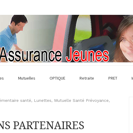
es
Mutuelles
OPTIQUE
Retraite
PRET
mentaire santé
,
Lunettes
,
Mutuelle Santé Prévoyance
,
ENS PARTENAIRES