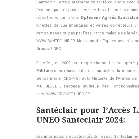
Santéclair. Cette plateforme de santé collabore avec
économiques et payer ses lunettes et Lentilles moins 
répertoriés sur la liste
Opticiens Agréés Santéclair
lunettes de vue (montures et verres correcteurs uni
remboursées ou pas par l’assurance maladie de la sécuri
WWW.SANTECLAIR.FR Mon compte Espace assurés ou s
Groupe UNEO.
En effet, en 2008 un rapprochement s’est opéré p
Militaires
en réunissant trois mutuelles du monde mili
Gendarmerie (CNG-MG) et la Mutuelle de l’Armée de l
MUTUELLE
, seconde mutuelle des Fonctionnaires
avec WWW.GROUPE-UNEO.FR.
Santéclair pour l’Accès
UNEO Santeclair 2024:
Les informations et actualités du réseau Santéclair n