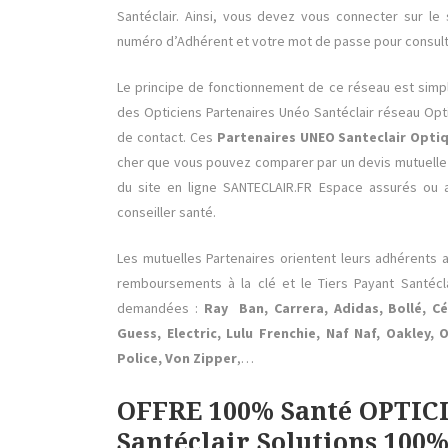
Santéclair. Ainsi, vous devez vous connecter sur le 
numéro d’Adhérent et votre mot de passe pour consulter
Le principe de fonctionnement de ce réseau est simpl
des Opticiens Partenaires Unéo Santéclair réseau Op
de contact. Ces
Partenaires UNEO Santeclair Opti
cher que vous pouvez comparer par un devis mutuelle
du site en ligne SANTECLAIR.FR Espace assurés ou 
conseiller santé.
Les mutuelles Partenaires orientent leurs adhérents
remboursements à la clé et le Tiers Payant Santéc
demandées :
Ray Ban, Carrera, Adidas, Bollé, Cé
Guess, Electric, Lulu Frenchie, Naf Naf, Oakley
Police, Von Zipper
,…
OFFRE 100% Santé OPTI
Santéclair Solutions 100%