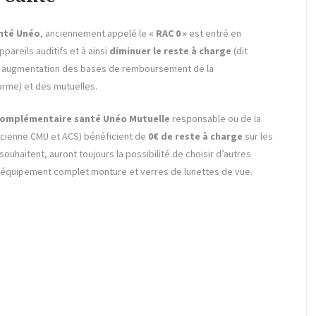
anté Unéo
, anciennement appelé le
« RAC 0 »
est entré en
ppareils auditifs et à ainsi
diminuer le reste à charge
(dit
une augmentation des bases de remboursement de la
orme) et des mutuelles.
complémentaire santé Unéo Mutuelle
responsable ou de la
cienne CMU et ACS) bénéficient de
0€ de reste à charge
sur les
 souhaitent, auront toujours la possibilité de choisir d’autres
r équipement complet monture et verres de lunettes de vue.