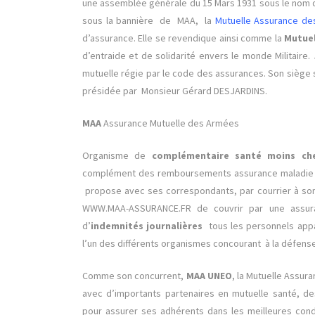
une assemblée générale du 15 Mars 1931 sous le nom 
sous la bannière de MAA, la
Mutuelle Assurance d
d’assurance. Elle se revendique ainsi comme la
Mutuel
d’entraide et de solidarité envers le monde Militaire.
mutuelle régie par le code des assurances. Son siège s
présidée par Monsieur Gérard DESJARDINS.
MAA
Assurance Mutuelle des Armées
Organisme de
complémentaire santé moins ch
complément des remboursements assurance maladie
propose avec ses correspondants, par courrier à son 
WWW.MAA-ASSURANCE.FR de couvrir par une assur
d’
indemnités journalières
tous les personnels app
l’un des différents organismes concourant à la défense 
Comme son concurrent,
MAA UNEO
, la Mutuelle Assur
avec d’importants partenaires en mutuelle santé, d
pour assurer ses adhérents dans les meilleures cond