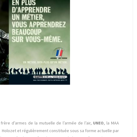
rère d’armes de la mutuelle de l’armée de l’air,
UNEO
, la MAA
r Holozet et régulièrement constituée sous sa forme actuelle par