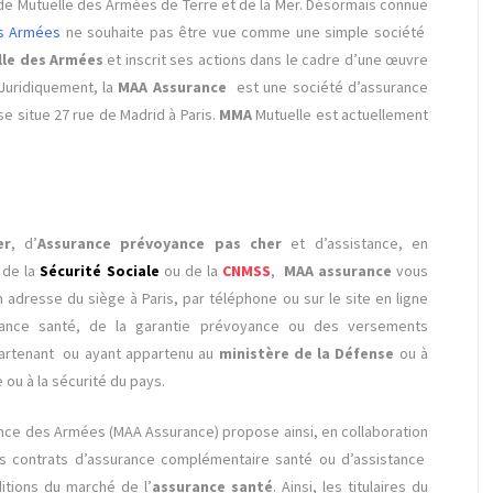
de Mutuelle des Armées de Terre et de la Mer. Désormais connue
es Armées
ne souhaite pas être vue comme une simple société
le des Armées
et inscrit ses actions dans le cadre d’une œuvre
 Juridiquement, la
MAA Assurance
est une société d’assurance
e situe 27 rue de Madrid à Paris.
MMA
Mutuelle est actuellement
er
, d’
Assurance prévoyance pas cher
et d’assistance, en
 de la
Sécurité Sociale
ou de la
CNMSS
,
MAA assurance
vous
adresse du siège à Paris, par téléphone ou sur le site en ligne
ance santé, de la garantie prévoyance ou des versements
artenant ou ayant appartenu au
ministère de la Défense
ou à
ou à la sécurité du pays.
ance des Armées (MAA Assurance) propose ainsi, en collaboration
es contrats d’assurance complémentaire santé ou d’assistance
itions du marché de l’
assurance santé
. Ainsi, les titulaires du