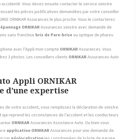
ou accidenté. Vous devez ensuite contacter le service sinistre
essant les pièces justificatives demandées par votre conseiller
E AGREE ORNIKAR Assurances le plus proche. Vous le contacterez
 dépannage
ORNIKAR
Assurances sinistre avec demande de
ons sans franchise
bris de Pare-brise
ou optique de phares.
rtphone avec l’Appli mon compte
ORNIKAR
Assurances. Vous
drez 3 photos. Les
conseillers clients
ORNIKAR
Assurances Auto
Auto Appli ORNIKAR
e d’une expertise
s de votre accident, vous remplissez la déclaration de sinistre.
 qui reprend les circonstances de l’accident et les conducteurs
sureur
ORNIKAR
Assurances Assistance Auto. Ou bien vous
ance
application
ORNIKAR
Assurances pour une demande de
nt par
géolocalisation
les coordonnées de la liste de garage