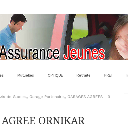
es
Mutuelles
OPTIQUE
Retraite
PRET
ris de Glaces,
,
Garage Partenaire,
,
GARAGES AGREES
-
9
E AGREE ORNIKAR