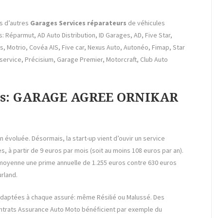
s d’autres
Garages Services réparateurs
de véhicules
 Réparmut, AD Auto Distribution, ID Garages, AD, Five Star,
es, Motrio, Covéa AIS, Five car, Nexus Auto, Autonéo, Fimap, Star
service, Précisium, Garage Premier, Motorcraft, Club Auto
ions: GARAGE AGREE ORNIKAR
n évoluée. Désormais, la start-up vient d’ouvir un service
, à partir de 9 euros par mois (soit au moins 108 euros par an).
n moyenne une prime annuelle de 1.255 euros contre 630 euros
rland.
 adaptées à chaque assuré: même Résilié ou Malussé. Des
ntrats Assurance Auto Moto bénéficient par exemple du