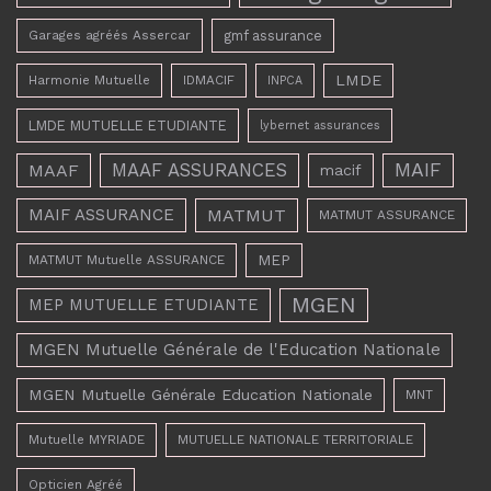
Garages agréés Assercar
gmf assurance
LMDE
Harmonie Mutuelle
IDMACIF
INPCA
LMDE MUTUELLE ETUDIANTE
lybernet assurances
MAAF ASSURANCES
MAIF
MAAF
macif
MAIF ASSURANCE
MATMUT
MATMUT ASSURANCE
MEP
MATMUT Mutuelle ASSURANCE
MGEN
MEP MUTUELLE ETUDIANTE
MGEN Mutuelle Générale de l'Education Nationale
MGEN Mutuelle Générale Education Nationale
MNT
Mutuelle MYRIADE
MUTUELLE NATIONALE TERRITORIALE
Opticien Agréé