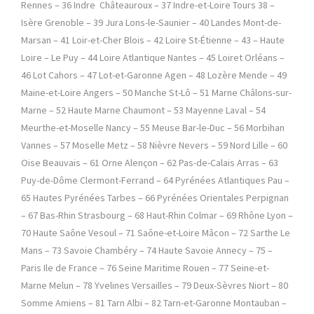
Rennes – 36 Indre Châteauroux – 37 Indre-et-Loire Tours 38 –
Isère Grenoble – 39 Jura Lons-le-Saunier – 40 Landes Mont-de-
Marsan – 41 Loir-et-Cher Blois – 42 Loire St-Étienne – 43 – Haute
Loire – Le Puy – 44 Loire Atlantique Nantes – 45 Loiret Orléans –
46 Lot Cahors – 47 Lot-et-Garonne Agen – 48 Lozère Mende – 49
Maine-et-Loire Angers – 50 Manche St-Lô – 51 Marne Châlons-sur-
Marne – 52 Haute Marne Chaumont – 53 Mayenne Laval – 54
Meurthe-et-Moselle Nancy – 55 Meuse Bar-le-Duc – 56 Morbihan
Vannes – 57 Moselle Metz – 58 Nièvre Nevers – 59 Nord Lille – 60
Oise Beauvais – 61 Orne Alençon – 62 Pas-de-Calais Arras – 63
Puy-de-Dôme Clermont-Ferrand – 64 Pyrénées Atlantiques Pau –
65 Hautes Pyrénées Tarbes – 66 Pyrénées Orientales Perpignan
– 67 Bas-Rhin Strasbourg – 68 Haut-Rhin Colmar – 69 Rhône Lyon –
70 Haute Saône Vesoul – 71 Saône-et-Loire Mâcon – 72 Sarthe Le
Mans – 73 Savoie Chambéry – 74 Haute Savoie Annecy – 75 –
Paris Ile de France – 76 Seine Maritime Rouen – 77 Seine-et-
Marne Melun – 78 Yvelines Versailles – 79 Deux-Sèvres Niort – 80
Somme Amiens – 81 Tarn Albi – 82 Tarn-et-Garonne Montauban –