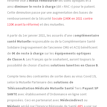
réforme vise à
mieux rembourser
les soins optiques et à
ainsi
diminuer le reste à charge
(dit « RAC ») pour le patient.
Cette diminution passe par une augmentation des bases de
remboursement de la Sécurité
Sociale (240€ en 2021 contre
120€ avant la réforme)
et des mutuelles.
A partir du 1er janvier 2021, les assurés d’une c
omplémentaire
santé Mutuelle
responsable ou de la Complémentaire Santé
Solidaire (regroupement de l’ancienne CMU et ACS) bénéficient
de
0€ de reste à charge
sur les
équipements optiques
de Classe A
. Les Français qui le souhaitent, auront toujours la
possibilité de choisir d’autres
solutions lunettes en
Classe B
.
Compte tenu des contraintes de sortie dues au virus Covid 19,
selon la Mutuelle Partenaire des
solutions de
Téléconsultation Médicale Mutuelle Santé
Tiers
Payant
SP
SANTE
avec établissement d’Ordonnance en ligne sont
proposées. Ceci en partenariat avec
Médecindirect
ou
Médaviz
agréé par l’Agence Régionale de Santé
ARS
a voir sur