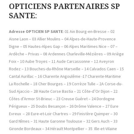
OPTICIENS PARTENAIRES SP
SANTE
:
Adresse OPTICIEN SP SANTE
: 01 Ain Bourg-en-Bresse – 02
Aisne Laon – 03 Allier Moulins – 04 Alpes-de-Haute-Provence
Digne – 05 Hautes-Alpes Gap – 06 Alpes Maritimes Nice – 07 –
Ardèche – Privas – 08 Ardennes Charleville-Mézières – 09 Ariège
Foix – 10 Aube Troyes – 11 Aude Carcassonne – 12 Aveyron
Rodez – 13 Bouches-du-Rhône Marseille – 14 Calvados Caen – 15
Cantal Aurillac – 16 Charente Angoulême -17 Charente-Maritime
La Rochelle – 18 Cher Bourges – 19 Corrèze Tulle – 2A Corse-du-
Sud Ajaccio – 2B Haute Corse Bastia – 21 Côte-d’Or Dijon – 22
Côtes d’Armor St-Brieuc – 23 Creuse Guéret – 24 Dordogne
Périgueux – 25 Doubs Besançon – 26 Drôme Valence – 27 Eure
Evreux – 28 Eure-et-Loir Chartres – 29 Finistère Quimper – 30
Gard Nîmes – 31 Haute Garonne Toulouse – 32 Gers Auch – 33
Gironde Bordeaux – 34 Hérault Montpellier – 35 Ille-et-Vilaine