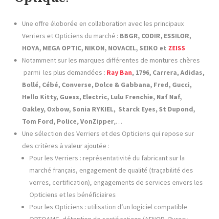
Une offre éloborée en collaboration avec les principaux
Verriers et Opticiens du marché :
BBGR, CODIR, ESSILOR,
HOYA, MEGA OPTIC, NIKON, NOVACEL, SEIKO et
ZEISS
Notamment sur les marques différentes de montures chères
parmi les plus demandées :
Ray Ban
, 1796, Carrera, Adidas,
Bollé, Cébé, Converse, Dolce & Gabbana, Fred, Gucci,
Hello Kitty, Guess, Electric, Lulu Frenchie, Naf Naf,
Oakley, Oxbow, Sonia RYKIEL, Starck Eyes, St Dupond,
Tom Ford, Police, VonZipper
,…
Une sélection des Verriers et des Opticiens qui repose sur
des critères à valeur ajoutée :
Pour les Verriers : représentativité du fabricant sur la
marché français, engagement de qualité (traçabilité des
verres, certification), engagements de services envers les
Opticiens et les bénéficiaires
Pour les Opticiens : utilisation d’un logiciel compatible
OPTOAMC, détention de certifications (AFNOR, Bureau