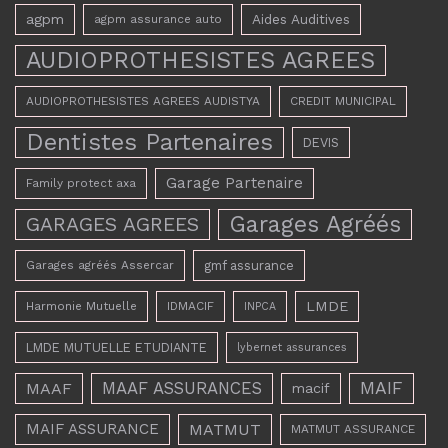
agpm
Aides Auditives
agpm assurance auto
AUDIOPROTHESISTES AGREES
AUDIOPROTHESISTES AGREES AUDISTYA
CREDIT MUNICIPAL
Dentistes Partenaires
DEVIS
Garage Partenaire
Family protect axa
Garages Agréés
GARAGES AGREES
Garages agréés Assercar
gmf assurance
LMDE
Harmonie Mutuelle
IDMACIF
INPCA
LMDE MUTUELLE ETUDIANTE
lybernet assurances
MAAF ASSURANCES
MAIF
MAAF
macif
MAIF ASSURANCE
MATMUT
MATMUT ASSURANCE