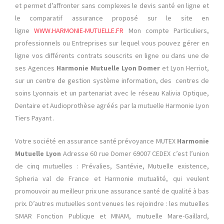
et permet d’affronter sans complexes le devis santé en ligne et
le comparatif assurance proposé sur le site en
ligne
WWW.HARMONIE-MUTUELLE.FR
Mon compte Particuliers,
professionnels ou Entreprises sur lequel vous pouvez gérer en
ligne vos différents contrats souscrits en ligne ou dans une de
ses Agences
Harmonie Mutuelle Lyon Domer
et Lyon Herriot,
sur un centre de gestion système information, des centres de
soins Lyonnais et un partenariat avec le réseau Kalivia Optique,
Dentaire et Audioprothèse agréés par la mutuelle Harmonie Lyon
Tiers Payant .
Votre société en assurance santé prévoyance MUTEX
Harmonie
Mutuelle Lyon
Adresse 60 rue Domer 69007 CEDEX c’est l’union
de cinq mutuelles : Prévalies, Santévie, Mutuelle existence,
Spheria val de France et Harmonie mutualité, qui veulent
promouvoir au meilleur prix une assurance santé de qualité à bas
prix. D’autres mutuelles sont venues les rejoindre : les mutuelles
SMAR Fonction Publique et MNAM, mutuelle Mare-Gaillard,