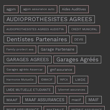
agpm
Aides Auditives
agpm assurance auto
AUDIOPROTHESISTES AGREES
AUDIOPROTHESISTES AGREES AUDISTYA
CREDIT MUNICIPAL
Dentistes Partenaires
DEVIS
Garage Partenaire
Family protect axa
Garages Agréés
GARAGES AGREES
Garages agréés Assercar
gmf assurance
LMDE
Harmonie Mutuelle
IDMACIF
INPCA
LMDE MUTUELLE ETUDIANTE
lybernet assurances
MAAF ASSURANCES
MAIF
MAAF
macif
MAIF ASSURANCE
MATMUT
MATMUT ASSURANCE