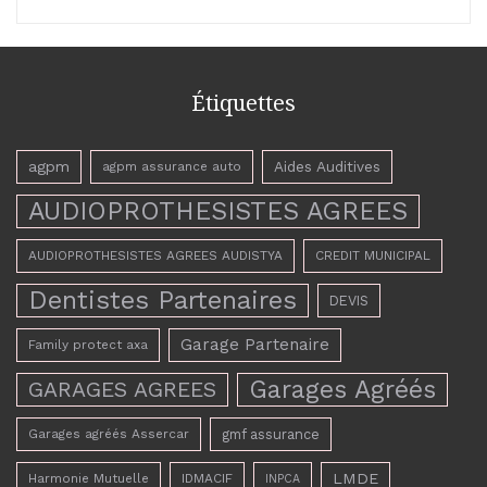
Étiquettes
agpm
Aides Auditives
agpm assurance auto
AUDIOPROTHESISTES AGREES
AUDIOPROTHESISTES AGREES AUDISTYA
CREDIT MUNICIPAL
Dentistes Partenaires
DEVIS
Garage Partenaire
Family protect axa
Garages Agréés
GARAGES AGREES
Garages agréés Assercar
gmf assurance
LMDE
Harmonie Mutuelle
IDMACIF
INPCA