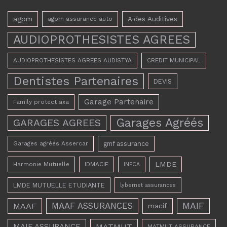
agpm
Aides Auditives
agpm assurance auto
AUDIOPROTHESISTES AGREES
AUDIOPROTHESISTES AGREES AUDISTYA
CREDIT MUNICIPAL
Dentistes Partenaires
DEVIS
Garage Partenaire
Family protect axa
Garages Agréés
GARAGES AGREES
Garages agréés Assercar
gmf assurance
LMDE
Harmonie Mutuelle
IDMACIF
INPCA
LMDE MUTUELLE ETUDIANTE
lybernet assurances
MAAF ASSURANCES
MAIF
MAAF
macif
MAIF ASSURANCE
MATMUT
MATMUT ASSURANCE