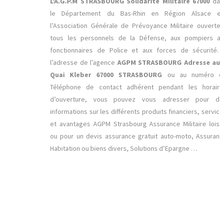
L’A.G.P.M STRASBOURG Solidarité Militaire 67000
da
le Département du Bas-Rhin en Région Alsace e
l’Association Générale de Prévoyance Militaire ouvert
tous les personnels de la Défense, aux pompiers a
fonctionnaires de Police et aux forces de sécurité
l’adresse de l’agence
AGPM STRASBOURG Adresse au
Quai Kleber 67000 STRASBOURG
ou au numéro 
Téléphone de contact adhérent pendant les horair
d’ouverture, vous pouvez vous adresser pour d
informations sur les différents produits financiers, servi
et avantages AGPM Strasbourg Assurance Militaire lois
ou pour un devis assurance gratuit auto-moto, Assura
Habitation ou biens divers, Solutions d’Epargne …