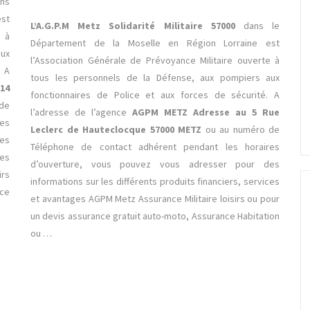
ns
st
L’A.G.P.M Metz Solidarité Militaire 57000
dans le
e à
Département de la Moselle en Région Lorraine est
ux
l’Association Générale de Prévoyance Militaire ouverte à
. A
tous les personnels de la Défense, aux pompiers aux
14
fonctionnaires de Police et aux forces de sécurité. A
de
l’adresse de l’agence
AGPM METZ Adresse au 5 Rue
es
Leclerc de Hauteclocque 57000 METZ
ou au numéro de
es
Téléphone de contact adhérent pendant les horaires
ces
d’ouverture, vous pouvez vous adresser pour des
irs
informations sur les différents produits financiers, services
nce
et avantages AGPM Metz Assurance Militaire loisirs ou pour
un devis assurance gratuit auto-moto, Assurance Habitation
ou …