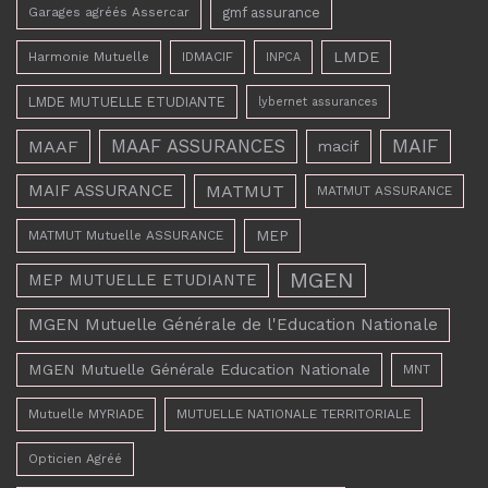
Garages agréés Assercar
gmf assurance
LMDE
Harmonie Mutuelle
IDMACIF
INPCA
LMDE MUTUELLE ETUDIANTE
lybernet assurances
MAAF ASSURANCES
MAIF
MAAF
macif
MAIF ASSURANCE
MATMUT
MATMUT ASSURANCE
MEP
MATMUT Mutuelle ASSURANCE
MGEN
MEP MUTUELLE ETUDIANTE
MGEN Mutuelle Générale de l'Education Nationale
MGEN Mutuelle Générale Education Nationale
MNT
Mutuelle MYRIADE
MUTUELLE NATIONALE TERRITORIALE
Opticien Agréé