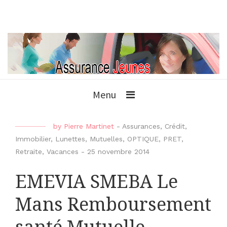
Menu
by
Pierre Martinet
-
Assurances
,
Crédit
,
Immobilier
,
Lunettes
,
Mutuelles
,
OPTIQUE
,
PRET
,
Retraite
,
Vacances
-
25 novembre 2014
EMEVIA SMEBA Le
Mans Remboursement