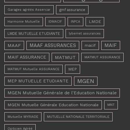
Garages agréés Assercar
gmf assurance
LMDE
Harmonie Mutuelle
IDMACIF
INPCA
LMDE MUTUELLE ETUDIANTE
lybernet assurances
MAAF ASSURANCES
MAIF
MAAF
macif
MAIF ASSURANCE
MATMUT
MATMUT ASSURANCE
MEP
MATMUT Mutuelle ASSURANCE
MGEN
MEP MUTUELLE ETUDIANTE
MGEN Mutuelle Générale de l'Education Nationale
MGEN Mutuelle Générale Education Nationale
MNT
Mutuelle MYRIADE
MUTUELLE NATIONALE TERRITORIALE
Opticien Agréé