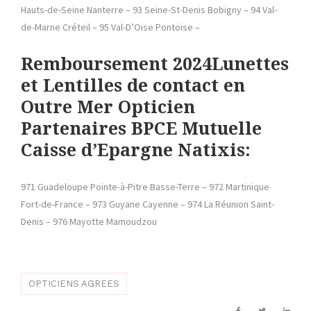
Hauts-de-Seine Nanterre – 93 Seine-St-Denis Bobigny – 94 Val-
de-Marne Créteil – 95 Val-D’Oise Pontoise –
Remboursement 2024Lunettes
et Lentilles de contact en
Outre Mer Opticien
Partenaires BPCE Mutuelle
Caisse d’Epargne Natixis:
971 Guadeloupe Pointe-à-Pitre Basse-Terre – 972 Martinique
Fort-de-France – 973 Guyane Cayenne – 974 La Réunion Saint-
Denis – 976 Mayotte Mamoudzou
OPTICIENS AGREES