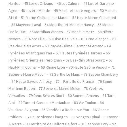
Nantes – 45 Loiret Orléans – 46 Lot Cahors – 47 Lot-et-Garonne
Agen – 48 Lozère Mende – 49 Maine-et-Loire Angers – 50 Manche
St-Lô – 51 Marne Châlons-sur-Marne – 52 Haute Marne Chaumont
– 53 Mayenne Laval – 54 Meurthe-et-Moselle Nancy – 55 Meuse
Bar-le-Duc – 56 Morbihan Vannes – 57 Moselle Metz – 58 Nièvre
Nevers – 59 Nord Lille – 60 Oise Beauvais – 61 Orne Alençon – 62
Pas-de-Calais Arras – 63 Puy-de-Dôme Clermont-Ferrand – 64
Pyrénées Atlantiques Pau – 65 Hautes Pyrénées Tarbes – 66
Pyrénées Orientales Perpignan – 67 Bas-Rhin Strasbourg – 68
Haut-Rhin Colmar – 69 Rhône Lyon – 70 Haute Saône Vesoul – 71
Saône-et-Loire Mâcon – 72 Sarthe Le Mans – 73 Savoie Chambéry
– 74 Haute Savoie Annecy – 75 – Paris Ile de France – 76 Seine
Maritime Rouen – 77 Seine-et-Marne Melun – 78 Yvelines
Versailles – 79 Deux-Sèvres Niort – 80 Somme Amiens – 81 Tarn
Albi – 82 Tarn-et-Garonne Montauban – 83 Var Toulon – 84
Vaucluse Avignon – 85 Vendée La Roche-sur-Yon – 86 Vienne
Poitiers – 87 Haute Vienne Limoges – 88 Vosges Épinal – 89 Yonne
Auxerre – 90 Territoire de Belfort Belfort – 91 Essonne Evry – 92