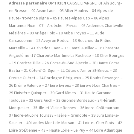
Adresse partenaire
OPTICIEN
CAISSE EPARGNE: 01 Ain Bourg-
en-Bresse – 02 Aisne Laon – 03 Allier Moulins – 04 Alpes-de-
Haute-Provence Digne – 05 Hautes-Alpes Gap – 06 Alpes
Maritimes Nice – 07 – Ardèche – Privas – 08 Ardennes Charleville-
Mézières – 09 Ariège Foix – 10 Aube Troyes – 11 Aude
Carcassonne – 12 Aveyron Rodez – 13 Bouches-du-Rhône
Marseille – 14 Calvados Caen – 15 Cantal Aurillac – 16 Charente
Angoulême -17 Charente-Maritime La Rochelle – 18 Cher Bourges
– 19 Corrèze Tulle – 2A Corse-du-Sud Ajaccio – 2B Haute Corse
Bastia – 21 Côte-d’Or Dijon – 22 Côtes d’Armor St-Brieuc – 23
Creuse Guéret – 24 Dordogne Périgueux – 25 Doubs Besançon –
26 Drôme Valence – 27 Eure Evreux – 28 Eure-et-Loir Chartres –
29 Finistère Quimper – 30 Gard Nîmes – 31 Haute Garonne
Toulouse – 32 Gers Auch – 33 Gironde Bordeaux – 34 Hérault
Montpellier – 35 Ille-et-Vilaine Rennes – 36 Indre Châteauroux —
37 Indre-et-Loire Tours38 – Isère – Grenoble – 39 Jura Lons-le-
Saunier – 40 Landes Mont-de-Marsan – 41 Loir-et-Cher Blois – 42
Loire St-Étienne – 43 – Haute Loire – Le Puy – 44 Loire Atlantique