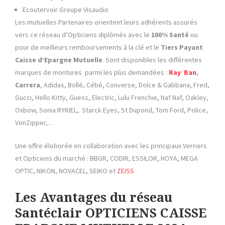
Ecoutervoir Groupe Visaudio
Les mutuelles Partenaires orientent leurs adhérents assurés
vers ce réseau d’Opticiens diplômés avec le
100% Santé
ou
pour de meilleurs remboursements à la clé et le
Tiers Payant
Caisse d’Epargne Mutuelle
. Sont disponibles les différentes
marques de montures parmi les plus demandées :
Ray Ban
,
Carrera
, Adidas, Bollé, Cébé, Converse, Dolce & Gabbana, Fred,
Gucci, Hello Kitty, Guess, Electric, Lulu Frenchie, Naf Naf, Oakley,
Oxbow, Sonia RYKIEL, Starck Eyes, St Dupond, Tom Ford, Police,
VonZipper,…
Une offre éloborée en collaboration avec les principaux Verriers
et Opticiens du marché : BBGR, CODIR, ESSILOR, HOYA, MEGA
OPTIC, NIKON, NOVACEL, SEIKO et
ZEISS
Les Avantages du réseau
Santéclair OPTICIENS CAISSE