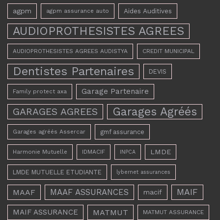
agpm
Aides Auditives
agpm assurance auto
AUDIOPROTHESISTES AGREES
AUDIOPROTHESISTES AGREES AUDISTYA
CREDIT MUNICIPAL
Dentistes Partenaires
DEVIS
Garage Partenaire
Family protect axa
Garages Agréés
GARAGES AGREES
Garages agréés Assercar
gmf assurance
LMDE
Harmonie Mutuelle
IDMACIF
INPCA
LMDE MUTUELLE ETUDIANTE
lybernet assurances
MAAF ASSURANCES
MAIF
MAAF
macif
MAIF ASSURANCE
MATMUT
MATMUT ASSURANCE