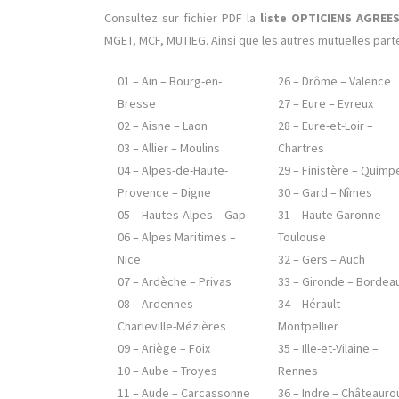
Consultez sur fichier PDF la
liste OPTICIENS AGRE
MGET, MCF, MUTIEG. Ainsi que les autres mutuelles par
01 – Ain – Bourg-en-
26 – Drôme – Valence
Bresse
27 – Eure – Evreux
02 – Aisne – Laon
28 – Eure-et-Loir –
03 – Allier – Moulins
Chartres
04 – Alpes-de-Haute-
29 – Finistère – Quimp
Provence – Digne
30 – Gard – Nîmes
05 – Hautes-Alpes – Gap
31 – Haute Garonne –
06 – Alpes Maritimes –
Toulouse
Nice
32 – Gers – Auch
07 – Ardèche – Privas
33 – Gironde – Bordea
08 – Ardennes –
34 – Hérault –
Charleville-Mézières
Montpellier
09 – Ariège – Foix
35 – Ille-et-Vilaine –
10 – Aube – Troyes
Rennes
11 – Aude – Carcassonne
36 – Indre – Châteauro