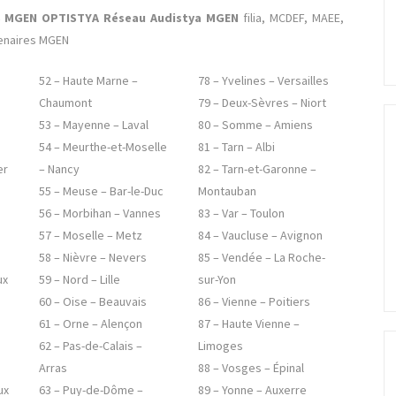
ES MGEN OPTISTYA Réseau Audistya MGEN
filia, MCDEF, MAEE,
tenaires MGEN
52 – Haute Marne –
78 – Yvelines – Versailles
Chaumont
79 – Deux-Sèvres – Niort
53 – Mayenne – Laval
80 – Somme – Amiens
54 – Meurthe-et-Moselle
81 – Tarn – Albi
er
– Nancy
82 – Tarn-et-Garonne –
55 – Meuse – Bar-le-Duc
Montauban
56 – Morbihan – Vannes
83 – Var – Toulon
57 – Moselle – Metz
84 – Vaucluse – Avignon
58 – Nièvre – Nevers
85 – Vendée – La Roche-
ux
59 – Nord – Lille
sur-Yon
60 – Oise – Beauvais
86 – Vienne – Poitiers
61 – Orne – Alençon
87 – Haute Vienne –
62 – Pas-de-Calais –
Limoges
Arras
88 – Vosges – Épinal
ux
63 – Puy-de-Dôme –
89 – Yonne – Auxerre