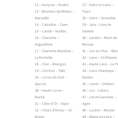
12 – Aveyron – Rodez
37 – Indre-et-Loire –
13 – Bouches-du-Rhône –
Tours
Marseille
38 – Isère – Grenoble
14 – Calvados – Caen
39 – Jura – Lons-le-
15 – Cantal – Aurillac
Saunier
16 – Charente –
40 – Landes – Mont-de
Angoulême
Marsan
17 – Charente-Maritime –
41 – Loir-et-Cher – Bloi
La Rochelle
42 – Loire – St-Étienne
18 – Cher – Bourges
43 – Haute Loire – Le P
19 – Corrèze – Tulle
44 – Loire Atlantique –
2A – Corse-du-Sud –
Nantes
Ajaccio
45 – Loiret – Orléans
2B – Haute Corse –
46 – Lot – Cahors
Bastia
47 – Lot-et-Garonne –
21 – Côte-d’Or – Dijon
Agen
22 – Côtes d’Armor – St-
48 – Lozère – Mende
Brieuc
49 – Maine-et-Loire –