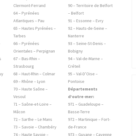
Clermont-Ferrand
90 – Territoire de Belfort
64 – Pyrénées
– Belfort
Atlantiques – Pau
91 – Essonne – Evry
65 – Hautes Pyrénées –
92 – Hauts-de-Seine –
Tarbes
Nanterre
-
66 – Pyrénées
93 – Seine-St-Denis –
Orientales – Perpignan
Bobigny
s
67 – Bas-Rhin –
94 – Val-de-Marne –
Strasbourg
Créteil
uy
68 – Haut-Rhin – Colmar
95 – Val-D’Oise –
69 – Rhône – Lyon
Pontoise
70 – Haute Saône –
Départements
Vesoul
d’outre-mer:
71 – Saône-et-Loire –
971 – Guadeloupe –
Mâcon
Basse-Terre
72 – Sarthe – Le Mans
972 – Martinique – Fort-
73 – Savoie – Chambéry
de-France
74 – Haute Savoie –
973 – Guyane – Cayenne