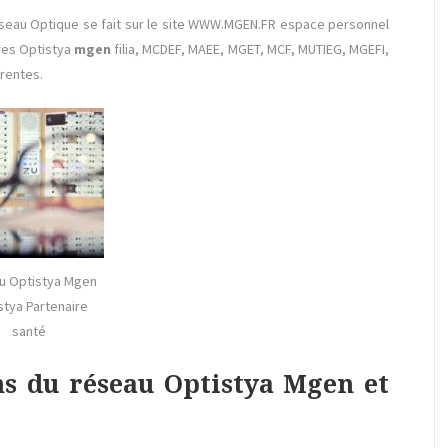
éseau Optique se fait sur le site WWW.MGEN.FR espace personnel
res Optistya
mgen
filia, MCDEF, MAEE, MGET, MCF, MUTIEG, MGEFI,
rentes.
u Optistya Mgen
stya Partenaire
santé
ns du réseau Optistya Mgen et