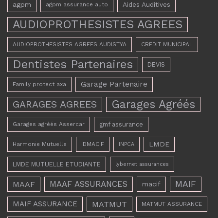
agpm
Aides Auditives
agpm assurance auto
AUDIOPROTHESISTES AGREES
AUDIOPROTHESISTES AGREES AUDISTYA
CREDIT MUNICIPAL
Dentistes Partenaires
DEVIS
Garage Partenaire
Family protect axa
Garages Agréés
GARAGES AGREES
Garages agréés Assercar
gmf assurance
LMDE
Harmonie Mutuelle
IDMACIF
INPCA
LMDE MUTUELLE ETUDIANTE
lybernet assurances
MAAF ASSURANCES
MAIF
MAAF
macif
MAIF ASSURANCE
MATMUT
MATMUT ASSURANCE