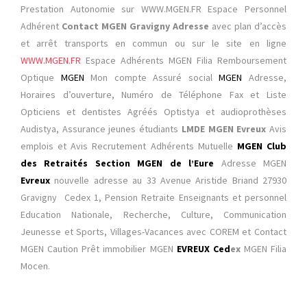
Prestation Autonomie sur
WWW.MGEN.FR Espace Personnel
Adhérent
Contact MGEN Gravigny Adresse
avec plan d’accès
et arrêt transports en commun ou sur le site en ligne
WWW.MGEN.FR
Espace Adhérents MGEN Filia Remboursement
Optique
MGEN
Mon compte Assuré social
MGEN
Adresse,
Horaires d’ouverture, Numéro de Téléphone Fax et Liste
Opticiens et dentistes Agréés Optistya et audioprothèses
Audistya, Assurance jeunes étudiants
LMDE MGEN Evreux
Avis
emplois et Avis Recrutement Adhérents Mutuelle
MGEN Club
des Retraités
Section MGEN de l’Eure
Adresse
MGEN
Evreux
nouvelle adresse au 33 Avenue Aristide Briand 27930
Gravigny Cedex 1, Pension Retraite Enseignants et personnel
Education Nationale, Recherche, Culture, Communication
Jeunesse et Sports, Villages-Vacances avec COREM et Contact
MGEN Caution Prêt immobilier MGEN
EVREUX
Ced
ex
MGEN Filia
Mocen.