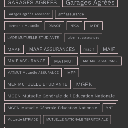
Garages Agréés
GARAGES AGREES
Garages agréés Assercar
gmf assurance
LMDE
Harmonie Mutuelle
IDMACIF
INPCA
LMDE MUTUELLE ETUDIANTE
lybernet assurances
MAAF ASSURANCES
MAIF
MAAF
macif
MAIF ASSURANCE
MATMUT
MATMUT ASSURANCE
MEP
MATMUT Mutuelle ASSURANCE
MGEN
MEP MUTUELLE ETUDIANTE
MGEN Mutuelle Générale de l'Education Nationale
MGEN Mutuelle Générale Education Nationale
MNT
Mutuelle MYRIADE
MUTUELLE NATIONALE TERRITORIALE