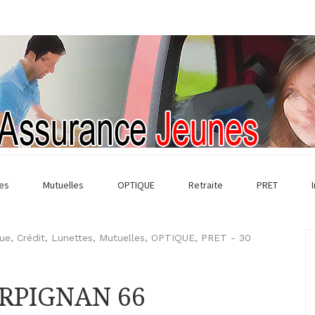
es
Mutuelles
OPTIQUE
Retraite
PRET
ue
,
Crédit
,
Lunettes
,
Mutuelles
,
OPTIQUE
,
PRET
-
30
ERPIGNAN 66