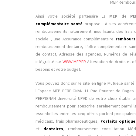
MEP Rembours
Ainsi votre société partenaire La
MEP de PER
complémentaire santé
propose à ses adhérents 
remboursements notoirement insuffisants des frais d
sociale , une Assurance complémentaire
rembours
remboursement dentaire, l’offre complémentaire sa
de contact, Adresse des agences, Numéros de Télé
intégralité sur
WWW.MEP.FR
Attestation de droits et of
besoins et votre budget.
Vous pouvez donc sur le site en ligne Mutuelle santé
l’Espace MEP PERPIGNAN 11 Rue Pountet de Bages 
PERPIGNAN Université UPVD de votre choix
établir 
remboursement pour souscrire sereinement parmi le
essentielles entre les cinq offres portent principale
médicaux, frais pharmaceutiques,
Forfaits optiqu
et
dentaires
, remboursement consultation Méde