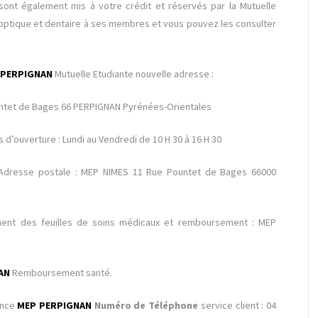
 sont également mis à votre crédit et réservés par la Mutuelle
optique et dentaire
à ses membres et vous pouvez les consulter
e PERPIGNAN
Mutuelle Etudiante nouvelle adresse :
untet de Bages 66 PERPIGNAN Pyrénées-Orientales
s d’ouverture : Lundi au Vendredi de 10 H 30 à 16 H 30
Adresse postale : MEP NIMES 11 Rue Pountet de Bages 66000
ment des feuilles de soins médicaux et remboursement : MEP
NAN
Remboursement santé.
ence
MEP PERPIGNAN
Numéro de Téléphone
service client : 04