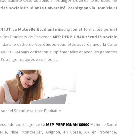
sponsabilité civile ou soins à l’étranger CEAM Carte Européenne
ité sociale Etudiante Université Perpignan Via Domicia
et
 IUT La Mutuelle Etudiante
inscription et formalités
permet
le Des Etudiants de Provence
MEP PERPIGNAN sécurité sociale
ger dans le cadre de vos études vous êtes assurés avec la Carte
e MEP CEAM sans cotisation supplémentaire et avec les garanties
l’étranger et après avis médical.
onnel Sécurité sociale Etudiante
dresse de votre agence La
MEP PERPIGNAN 66000
Mutuelle Santé
le, Nice, Montpellier, Avignon, en Corse, Aix en Provence,