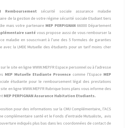
NAN
Remboursement
sécurité sociale
assurance maladie
re de la gestion de votre régime sécurité sociale Etudiant tiers
adie mais votre partenaire
MEP PERPIGNAN
66000 Département
mplémentaire santé
vous propose aussi de vous rembourser la
nce maladie en souscrivant à l’une des 5 formules de garanties
 avec la LMDE Mutuelle des étudiants pour un tarif moins cher
 sur le site en ligne WWW.MEP.FR Espace personnel ou à l’adresse
ces
MEP Mutuelle Etudiante Provence
comme l’Espace
MEP
ociale étudiante pour le remboursement légal des prestations
 site en ligne WWW.MEP.FR Rubrique bons plans vous informe des
ent
MEP PERPIGNAN
Assurance Habitation Etudiants.
position pour des informations sur la CMU Complémentaire, l’ACS
une complémentaire santé et le Fonds d’entraide Mutualiste, avis
’ouverture indiqués plus bas dans les coordonnées de contact de