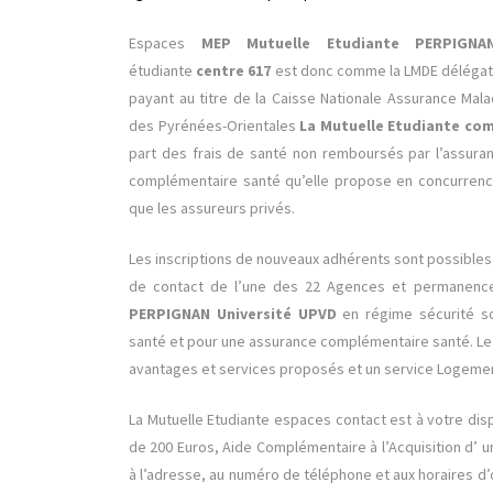
Espaces
MEP Mutuelle Etudiante PERPIG
étudiante
centre 617
est donc comme la LMDE délégatai
payant au titre de la Caisse Nationale Assurance Mal
des Pyrénées-Orientales
La Mutuelle Etudiante co
part des frais de santé non remboursés par l’assura
complémentaire santé qu’elle propose en concurrence
que les assureurs privés.
Les inscriptions de nouveaux adhérents sont possibles
de contact de l’une des 22 Agences et permanen
PERPIGNAN Université UPVD
en régime sécurité s
santé et pour une assurance complémentaire santé. Le
avantages et services proposés et un service Logem
La
Mutuelle Etudiante espaces contact est à votre dis
de 200 Euros, Aide Complémentaire à l’Acquisition d’ 
à l’adresse, au numéro de téléphone et aux horaires d