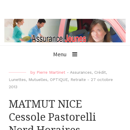
Menu
by
Pierre Martinet
-
Assurances
,
Crédit
,
Lunettes
,
Mutuelles
,
OPTIQUE
,
Retraite
-
27 octobre
2013
MATMUT NICE
Cessole Pastorelli