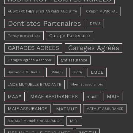
AUDIOPROTHESISTES AGREES AUDISTYA
CREDIT MUNICIPAL
Dentistes Partenaires
DEVIS
Garage Partenaire
Family protect axa
Garages Agréés
GARAGES AGREES
Garages agréés Assercar
gmf assurance
LMDE
Harmonie Mutuelle
IDMACIF
INPCA
LMDE MUTUELLE ETUDIANTE
lybernet assurances
MAAF ASSURANCES
MAIF
MAAF
macif
MAIF ASSURANCE
MATMUT
MATMUT ASSURANCE
MEP
MATMUT Mutuelle ASSURANCE
MGEN
MEP MUTUELLE ETUDIANTE