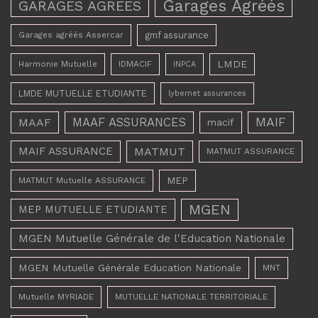
Garages Agréés
GARAGES AGREES
Garages agréés Assercar
gmf assurance
LMDE
Harmonie Mutuelle
IDMACIF
INPCA
LMDE MUTUELLE ETUDIANTE
lybernet assurances
MAAF ASSURANCES
MAIF
MAAF
macif
MAIF ASSURANCE
MATMUT
MATMUT ASSURANCE
MEP
MATMUT Mutuelle ASSURANCE
MGEN
MEP MUTUELLE ETUDIANTE
MGEN Mutuelle Générale de l'Education Nationale
MGEN Mutuelle Générale Education Nationale
MNT
Mutuelle MYRIADE
MUTUELLE NATIONALE TERRITORIALE