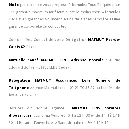
Moto
par exemple vous propose 3 formules Tous Risques pour
une garantie maximum tarif mutualiste le moins cher, 4 formules
Tiers avec garanties Vol Incendie Bris de glaces Tempête et une
garantie corporelle du conducteur.
Coordonnées Contact de votre
Délégation
MATMUT Pas-de-
Calais 62
à Lens :
Mutuelle santé MATMUT LENS Adresse Postale
: 4 Rue
Edouard Bollaert 62300 LENS Cedex
Délégation MATMUT Assurances Lens Numéro de
Téléphone
Agence Matmut Lens : 03 21 70 37 37 ou Numéro de
fax 03 21 67 28 59
Horaires d’ouverture Agence
MATMUT LENS horaires
d’ouverture
: Lundi au Vendredi 9 H à 12 H 30 et de 14 H à 17 H
30 et Horaire d’ouverture le Samedi matin de 9 H à 12 H 15