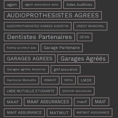
agpm
Aides Auditives
agpm assurance auto
AUDIOPROTHESISTES AGREES
AUDIOPROTHESISTES AGREES AUDISTYA
CREDIT MUNICIPAL
Dentistes Partenaires
DEVIS
Garage Partenaire
Family protect axa
Garages Agréés
GARAGES AGREES
Garages agréés Assercar
gmf assurance
LMDE
Harmonie Mutuelle
IDMACIF
INPCA
LMDE MUTUELLE ETUDIANTE
lybernet assurances
MAAF ASSURANCES
MAIF
MAAF
macif
MAIF ASSURANCE
MATMUT
MATMUT ASSURANCE