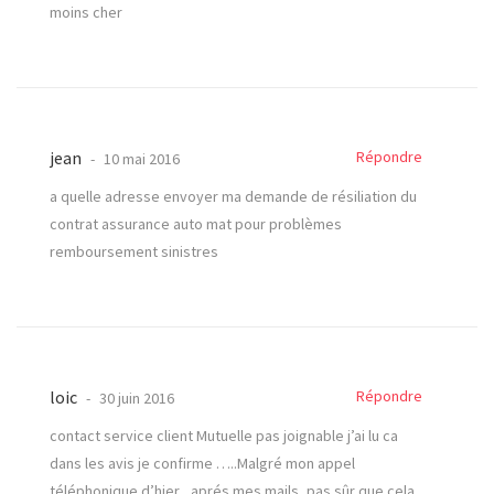
moins cher
jean
Répondre
10 mai 2016
a quelle adresse envoyer ma demande de résiliation du
contrat assurance auto mat pour problèmes
remboursement sinistres
loic
Répondre
30 juin 2016
contact service client Mutuelle pas joignable j’ai lu ca
dans les avis je confirme …..Malgré mon appel
téléphonique d’hier , aprés mes mails, pas sûr que cela