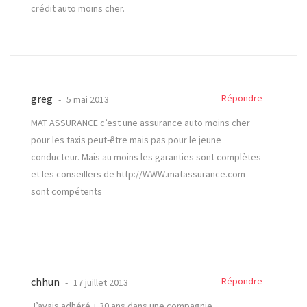
crédit auto moins cher.
greg
Répondre
5 mai 2013
MAT ASSURANCE c’est une assurance auto moins cher
pour les taxis peut-être mais pas pour le jeune
conducteur. Mais au moins les garanties sont complètes
et les conseillers de
http://WWW.matassurance.com
sont compétents
chhun
Répondre
17 juillet 2013
J’avais adhéré + 30 ans dans une compagnie