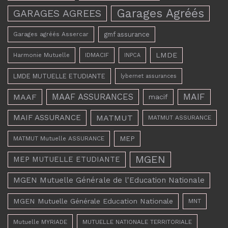
Garages Agréés
GARAGES AGREES
Garages agréés Assercar
gmf assurance
LMDE
Harmonie Mutuelle
IDMACIF
INPCA
LMDE MUTUELLE ETUDIANTE
lybernet assurances
MAAF ASSURANCES
MAIF
MAAF
macif
MAIF ASSURANCE
MATMUT
MATMUT ASSURANCE
MEP
MATMUT Mutuelle ASSURANCE
MGEN
MEP MUTUELLE ETUDIANTE
MGEN Mutuelle Générale de l'Education Nationale
MGEN Mutuelle Générale Education Nationale
MNT
Mutuelle MYRIADE
MUTUELLE NATIONALE TERRITORIALE