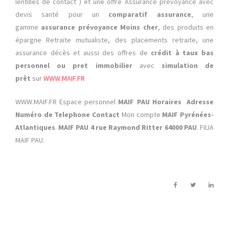
lentilles de contact ) et une offre Assurance prévoyance avec
devis santé pour un
comparatif assurance
, une
gamme
assurance prévoyance Moins cher
, des produits en
épargne Retraite mutualiste, des placements retraite, une
assurance décès et aussi des offres de
crédit à taux bas
personnel ou pret immobilier
avec
simulation de
prêt
sur
WWW.MAIF.FR
WWW.MAIF.FR Espace personnel
MAIF PAU Horaires Adresse
Numéro de Telephone Contact
Mon compte
MAIF Pyrénées-
Atlantiques
.
MAIF PAU 4 rue Raymond Ritter 64000 PAU
. FILIA
MAIF PAU.