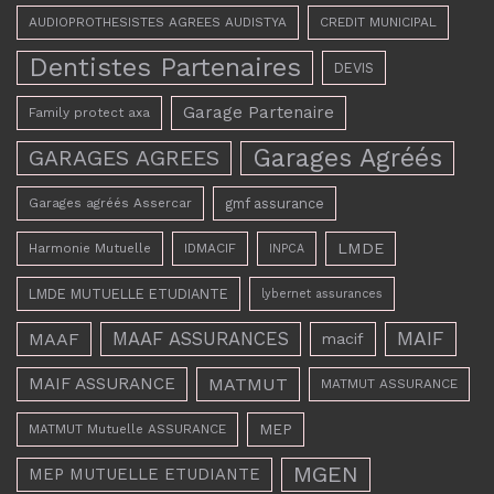
AUDIOPROTHESISTES AGREES AUDISTYA
CREDIT MUNICIPAL
Dentistes Partenaires
DEVIS
Garage Partenaire
Family protect axa
Garages Agréés
GARAGES AGREES
Garages agréés Assercar
gmf assurance
LMDE
Harmonie Mutuelle
IDMACIF
INPCA
LMDE MUTUELLE ETUDIANTE
lybernet assurances
MAAF ASSURANCES
MAIF
MAAF
macif
MAIF ASSURANCE
MATMUT
MATMUT ASSURANCE
MEP
MATMUT Mutuelle ASSURANCE
MGEN
MEP MUTUELLE ETUDIANTE