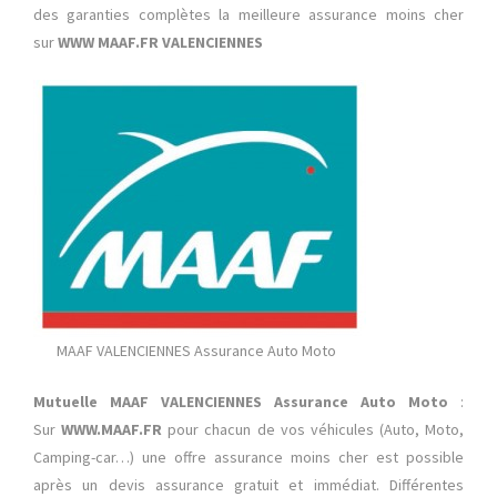
des garanties complètes la meilleure assurance moins cher
sur
WWW MAAF.FR VALENCIENNES
MAAF VALENCIENNES Assurance Auto Moto
Mutuelle MAAF VALENCIENNES Assurance Auto Moto
:
Sur
WWW.MAAF.FR
pour chacun de vos véhicules (Auto, Moto,
Camping-car…) une offre assurance moins cher est possible
après un devis assurance gratuit et immédiat. Différentes