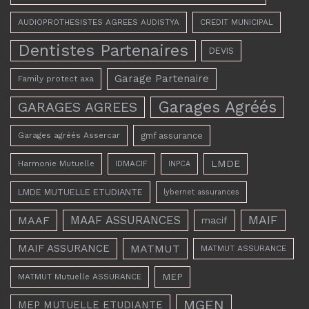
AUDIOPROTHESISTES AGREES AUDISTYA
CREDIT MUNICIPAL
Dentistes Partenaires
DEVIS
Garage Partenaire
Family protect axa
Garages Agréés
GARAGES AGREES
Garages agréés Assercar
gmf assurance
LMDE
Harmonie Mutuelle
IDMACIF
INPCA
LMDE MUTUELLE ETUDIANTE
lybernet assurances
MAAF ASSURANCES
MAIF
MAAF
macif
MAIF ASSURANCE
MATMUT
MATMUT ASSURANCE
MEP
MATMUT Mutuelle ASSURANCE
MGEN
MEP MUTUELLE ETUDIANTE