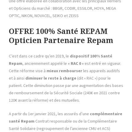
Une offre élaborée en collaboration avec les principaux Verriers
et Opticiens du marché : BBGR, CODIR, ESSILOR, HOYA, MEGA
OPTIC, NIKON, NOVACEL, SEIKO et ZEISS
OFFRE 100% Santé REPAM
Opticien Partenaire Repam
C’est dans ce cadre qu’en 2019, le
dispositif 100% Santé
Repam
, anciennement appelé le
« RAC 0 »
est entré en vigueur.
Cette réforme vise à
mieux rembourser
les appareils auditifs
et à ainsi
diminuer le reste à charge
(dit « RAC ») pour le
patient. Cette diminution passe par une augmentation des bases
de remboursement de la Sécurité Sociale (240€ en 2021 contre
120€ avant la réforme)
et des mutuelles.
A partir du 1er janvier 2021, les assurés d’une
complémentaire
santé
Repam
Contrat responsable ou de la Complémentaire
Santé Solidaire (regroupement de l’ancienne CMU et ACS)