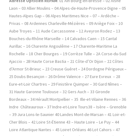
Adresse Opticien REPAM
: 01 Ain Bourg-en-Bresse – 02 Aisne
Laon – 03 Allier Moulins – 04 Alpes-de-Haute-Provence Digne – 05
Hautes-Alpes Gap – 06 Alpes Maritimes Nice – 07 – Ardèche –
Privas – 08 Ardennes Charleville-Mézières – 09 Ariège Foix – 10
Aube Troyes – 11 Aude Carcassonne – 12 Aveyron Rodez – 13
Bouches-du-Rhône Marseille – 14 Calvados Caen – 15 Cantal
Aurillac – 16 Charente Angoulême – 17 Charente-Maritime La
Rochelle – 18 Cher Bourges – 19 Corrèze Tulle – 2A Corse-du-Sud
Ajaccio – 2B Haute Corse Bastia – 21 Côte-d’Or Dijon – 22 Côtes
d’Armor St-Brieuc – 23 Creuse Guéret – 24 Dordogne Périgueux –
25 Doubs Besançon – 26 Drôme Valence – 27 Eure Evreux – 28
Eure-et-Loir Chartres – 29 Finistère Quimper – 30 Gard Nîmes –
31 Haute Garonne Toulouse – 32 Gers Auch – 33 Gironde
Bordeaux – 34 Hérault Montpellier – 35 Ille-et-Vilaine Rennes – 36
Indre Châteauroux – 37 Indre-et-Loire Tours38 – Isère – Grenoble
– 39 Jura Lons-le-Saunier 40 Landes Mont-de-Marsan – 41 Loir-et-
Cher Blois – 42 Loire St-Étienne 43 – Haute Loire – Le Puy – 44
Loire Atlantique Nantes – 45 Loiret Orléans 46 Lot Cahors – 47