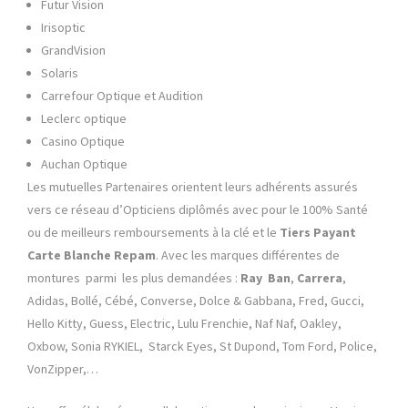
Futur Vision
Irisoptic
GrandVision
Solaris
Carrefour Optique et Audition
Leclerc optique
Casino Optique
Auchan Optique
Les mutuelles Partenaires orientent leurs adhérents assurés
vers ce réseau d’Opticiens diplômés avec pour le 100% Santé
ou de meilleurs remboursements à la clé et le
Tiers Payant
Carte Blanche
Repam
. Avec les marques différentes de
montures parmi les plus demandées :
Ray Ban
,
Carrera
,
Adidas, Bollé, Cébé, Converse, Dolce & Gabbana, Fred, Gucci,
Hello Kitty, Guess, Electric, Lulu Frenchie, Naf Naf, Oakley,
Oxbow, Sonia RYKIEL, Starck Eyes, St Dupond, Tom Ford, Police,
VonZipper,…