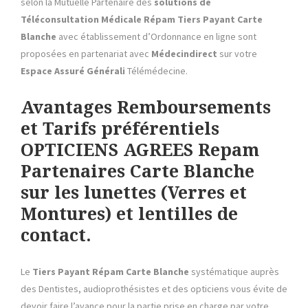
selon la Mutuelle Partenaire des
solutions de
Téléconsultation Médicale
Répam
Tiers Payant
Carte
Blanche
avec établissement d’Ordonnance en ligne sont
proposées en partenariat avec
Médecindirect
sur votre
Espace Assuré Générali
Télémédecine.
Avantages Remboursements
et Tarifs préférentiels
OPTICIENS AGREES Repam
Partenaires Carte Blanche
sur les lunettes (Verres et
Montures) et lentilles de
contact.
Le
Tiers Payant
Répam
Carte Blanche
systématique auprès
des Dentistes, audioprothésistes et des opticiens vous évite de
devoir faire l’avance pour la partie prise en charge par votre