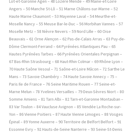
Lot-et-Garonne Agen – 48 Lozère Mende – 49 Maine-et-Loire
Angers – 50 Manche St-Lô – 51 Marne Châlons-sur-Marne – 52
Haute Marne Chaumont – 53 Mayenne Laval – 54 Meurthe-et-
Moselle Nancy – 55 Meuse Bar-le-Duc – 56 Morbihan Vannes – 57
Moselle Metz – 58 Nièvre Nevers – 59 Nord Lille – 60 Oise
Beauvais – 61 Orne Alençon – 62 Pas-de-Calais Arras – 63 Puy-de-
Dôme Clermont-Ferrand – 64 Pyrénées Atlantiques Pau – 65
Hautes Pyrénées Tarbes – 66 Pyrénées Orientales Perpignan –
67 Bas-Rhin Strasbourg – 68 Haut-Rhin Colmar – 69 Rhône Lyon –
70 Haute Saône Vesoul – 71 Saône-et-Loire Mâcon – 72 Sarthe Le
Mans – 73 Savoie Chambéry – 74 Haute Savoie Annecy – 75 –
Paris Ile de France – 76 Seine Maritime Rouen – 77 Seine-et-
Marne Melun – 78 Yvelines Versailles – 79 Deux-Sèvres Niort – 80
Somme Amiens – 81 Tarn Albi – 82 Tarn-et-Garonne Montauban –
83 Var Toulon – 84 Vaucluse Avignon – 85 Vendée La Roche-sur-
Yon – 86 Vienne Poitiers – 87 Haute Vienne Limoges – 88 Vosges
Épinal – 89 Yonne Auxerre – 90 Territoire de Belfort Belfort – 91
Essonne Evry – 92 Hauts-de-Seine Nanterre – 93 Seine-St-Denis