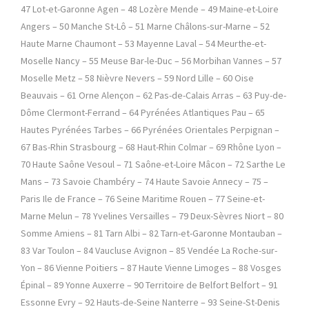
47 Lot-et-Garonne Agen – 48 Lozère Mende – 49 Maine-et-Loire
Angers – 50 Manche St-Lô – 51 Marne Châlons-sur-Marne – 52
Haute Marne Chaumont – 53 Mayenne Laval – 54 Meurthe-et-
Moselle Nancy – 55 Meuse Bar-le-Duc – 56 Morbihan Vannes – 57
Moselle Metz – 58 Nièvre Nevers – 59 Nord Lille – 60 Oise
Beauvais – 61 Orne Alençon – 62 Pas-de-Calais Arras – 63 Puy-de-
Dôme Clermont-Ferrand – 64 Pyrénées Atlantiques Pau – 65
Hautes Pyrénées Tarbes – 66 Pyrénées Orientales Perpignan –
67 Bas-Rhin Strasbourg – 68 Haut-Rhin Colmar – 69 Rhône Lyon –
70 Haute Saône Vesoul – 71 Saône-et-Loire Mâcon – 72 Sarthe Le
Mans – 73 Savoie Chambéry – 74 Haute Savoie Annecy – 75 –
Paris Ile de France – 76 Seine Maritime Rouen – 77 Seine-et-
Marne Melun – 78 Yvelines Versailles – 79 Deux-Sèvres Niort – 80
Somme Amiens – 81 Tarn Albi – 82 Tarn-et-Garonne Montauban –
83 Var Toulon – 84 Vaucluse Avignon – 85 Vendée La Roche-sur-
Yon – 86 Vienne Poitiers – 87 Haute Vienne Limoges – 88 Vosges
Épinal – 89 Yonne Auxerre – 90 Territoire de Belfort Belfort – 91
Essonne Evry – 92 Hauts-de-Seine Nanterre – 93 Seine-St-Denis