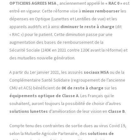
OPTICIENS AGREES MSA
, anciennement appelé le
« RAC 0 »
est
entré en vigueur. Cette réforme vise à
mieux rembourser
les
dépenses en Optique (Lunettes et Lentilles de vue) et les
appareils auditifs et à ainsi
diminuer le reste à charge
(dit
« RAC ») pour le patient. Cette diminution passe par une
augmentation des bases de remboursement de la
Sécurité Sociale (240€ en 2021 contre 120€ avant la réforme) et
des mutuelles nouvelle génération.
A partir du 1er janvier 2021, les assurés
sociaux MSA
ou de la
Complémentaire Santé Solidaire (regroupement de l’ancienne
CMU et ACS) bénéficient de
0€ de reste à charge
sur les
équipements optique de Classe A
. Les Français qui le
souhaitent, auront toujours la possibilité de choisir d’autres
solutions lunettes
d’amélioration de leur vision en
Classe B
.
Compte tenu des contraintes de sortie dues au virus Covid 19,
selon la Mutuelle Agricole Partenaire, des
solutions de