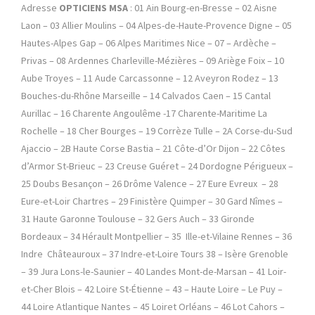
Adresse
OPTICIENS
MSA
: 01 Ain Bourg-en-Bresse – 02 Aisne
Laon – 03 Allier Moulins – 04 Alpes-de-Haute-Provence Digne – 05
Hautes-Alpes Gap – 06 Alpes Maritimes Nice – 07 – Ardèche –
Privas – 08 Ardennes Charleville-Mézières – 09 Ariège Foix – 10
Aube Troyes – 11 Aude Carcassonne – 12 Aveyron Rodez – 13
Bouches-du-Rhône Marseille – 14 Calvados Caen – 15 Cantal
Aurillac – 16 Charente Angoulême -17 Charente-Maritime La
Rochelle – 18 Cher Bourges – 19 Corrèze Tulle – 2A Corse-du-Sud
Ajaccio – 2B Haute Corse Bastia – 21 Côte-d’Or Dijon – 22 Côtes
d’Armor St-Brieuc – 23 Creuse Guéret – 24 Dordogne Périgueux –
25 Doubs Besançon – 26 Drôme Valence – 27 Eure Evreux – 28
Eure-et-Loir Chartres – 29 Finistère Quimper – 30 Gard Nîmes –
31 Haute Garonne Toulouse – 32 Gers Auch – 33 Gironde
Bordeaux – 34 Hérault Montpellier – 35 Ille-et-Vilaine Rennes – 36
Indre Châteauroux – 37 Indre-et-Loire Tours 38 – Isère Grenoble
– 39 Jura Lons-le-Saunier – 40 Landes Mont-de-Marsan – 41 Loir-
et-Cher Blois – 42 Loire St-Étienne – 43 – Haute Loire – Le Puy –
44 Loire Atlantique Nantes – 45 Loiret Orléans – 46 Lot Cahors –