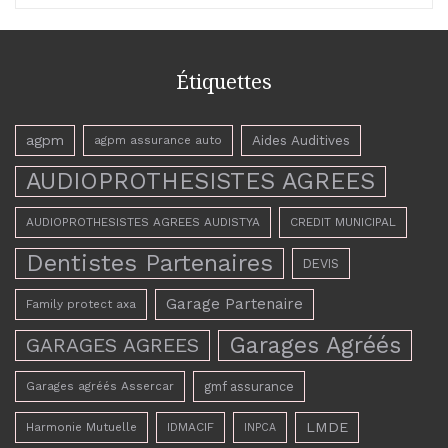
Étiquettes
agpm
Aides Auditives
agpm assurance auto
AUDIOPROTHESISTES AGREES
AUDIOPROTHESISTES AGREES AUDISTYA
CREDIT MUNICIPAL
Dentistes Partenaires
DEVIS
Garage Partenaire
Family protect axa
Garages Agréés
GARAGES AGREES
Garages agréés Assercar
gmf assurance
LMDE
Harmonie Mutuelle
IDMACIF
INPCA