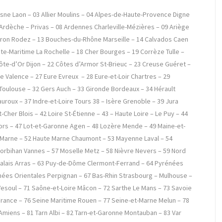
isne Laon – 03 Allier Moulins – 04 Alpes-de-Haute-Provence Digne
 Ardèche – Privas – 08 Ardennes Charleville-Mézières – 09 Ariège
yron Rodez – 13 Bouches-du-Rhône Marseille – 14 Calvados Caen
te-Maritime La Rochelle – 18 Cher Bourges – 19 Corrèze Tulle –
ôte-d’Or Dijon – 22 Côtes d’Armor St-Brieuc – 23 Creuse Guéret –
Valence – 27 Eure Evreux – 28 Eure-et-Loir Chartres – 29
Toulouse – 32 Gers Auch – 33 Gironde Bordeaux – 34 Hérault
auroux – 37 Indre-et-Loire Tours 38 – Isère Grenoble – 39 Jura
Cher Blois – 42 Loire St-Étienne – 43 – Haute Loire – Le Puy – 44
ahors – 47 Lot-et-Garonne Agen – 48 Lozère Mende – 49 Maine-et-
-Marne – 52 Haute Marne Chaumont – 53 Mayenne Laval – 54
orbihan Vannes – 57 Moselle Metz – 58 Nièvre Nevers – 59 Nord
-Calais Arras – 63 Puy-de-Dôme Clermont-Ferrand – 64 Pyrénées
nées Orientales Perpignan – 67 Bas-Rhin Strasbourg – Mulhouse –
Vesoul – 71 Saône-et-Loire Mâcon – 72 Sarthe Le Mans – 73 Savoie
France – 76 Seine Maritime Rouen – 77 Seine-et-Marne Melun – 78
Amiens – 81 Tarn Albi – 82 Tarn-et-Garonne Montauban – 83 Var