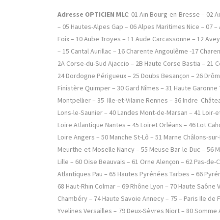
Adresse OPTICIEN MLC
: 01 Ain Bourg-en-Bresse – 02 A
– 05 Hautes-Alpes Gap – 06 Alpes Maritimes Nice – 07 –
Foix – 10 Aube Troyes – 11 Aude Carcassonne – 12 Ave
– 15 Cantal Aurillac – 16 Charente Angoulême -17 Charen
2A Corse-du-Sud Ajaccio – 2B Haute Corse Bastia – 21 C
24 Dordogne Périgueux – 25 Doubs Besançon – 26 Drôme 
Finistère Quimper – 30 Gard Nîmes – 31 Haute Garonne 
Montpellier – 35 Ille-et-Vilaine Rennes – 36 Indre Châte
Lons-le-Saunier – 40 Landes Mont-de-Marsan – 41 Loir-et-
Loire Atlantique Nantes – 45 Loiret Orléans – 46 Lot C
Loire Angers – 50 Manche St-Lô – 51 Marne Châlons-sur
Meurthe-et-Moselle Nancy – 55 Meuse Bar-le-Duc – 56 M
Lille – 60 Oise Beauvais – 61 Orne Alençon – 62 Pas-de
Atlantiques Pau – 65 Hautes Pyrénées Tarbes – 66 Pyré
68 Haut-Rhin Colmar – 69 Rhône Lyon – 70 Haute Saône 
Chambéry – 74 Haute Savoie Annecy – 75 – Paris Ile de 
Yvelines Versailles – 79 Deux-Sèvres Niort – 80 Somme 