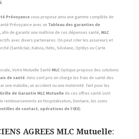
é
.
nté
Prévoyance
vous propose ainsi une gamme complète de
Santé Prévoyance avec un
Tableau des garanties de
si, afin de garantir une maîtrise de ces dépenses santé,
MLC
lectifs avec divers partenaires. On peut citer les assureurs et
hé (Santéclair, Kalivia, Itelis, Sévéane, Optilys ou Carte
ciale, Votre Mutuelle Santé
MLC
Optique propose des solutions
ais de santé
. Ainsi sont pris en charge les frais de santé des
r une maladie, un accident ou une maternité. Tant pour les
 Grille de Garantie MLC
Mutuelle
de ces offres santé sont
 le remboursements en Hospitalisation, Dentaire, les soins
entilles de contact
,
opérations de l’Œil
).
IENS AGREES MLC Mutuelle
: