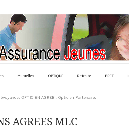
es
Mutuelles
OPTIQUE
Retraite
PRET
révoyance
,
OPTICIEN AGREE,
,
Opticien Partenaire
,
ENS AGREES MLC