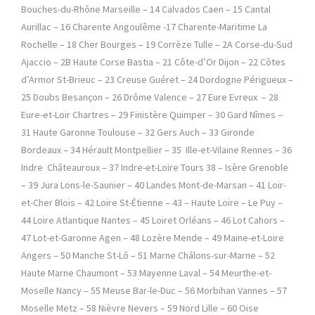
Bouches-du-Rhône Marseille – 14 Calvados Caen – 15 Cantal
Aurillac – 16 Charente Angoulême -17 Charente-Maritime La
Rochelle – 18 Cher Bourges – 19 Corrèze Tulle – 2A Corse-du-Sud
Ajaccio – 2B Haute Corse Bastia – 21 Côte-d’Or Dijon – 22 Côtes
d’Armor St-Brieuc – 23 Creuse Guéret – 24 Dordogne Périgueux –
25 Doubs Besançon – 26 Drôme Valence – 27 Eure Evreux – 28
Eure-et-Loir Chartres – 29 Finistère Quimper – 30 Gard Nîmes –
31 Haute Garonne Toulouse – 32 Gers Auch – 33 Gironde
Bordeaux – 34 Hérault Montpellier – 35 Ille-et-Vilaine Rennes – 36
Indre Châteauroux – 37 Indre-et-Loire Tours 38 – Isère Grenoble
– 39 Jura Lons-le-Saunier – 40 Landes Mont-de-Marsan – 41 Loir-
et-Cher Blois – 42 Loire St-Étienne – 43 – Haute Loire – Le Puy –
44 Loire Atlantique Nantes – 45 Loiret Orléans – 46 Lot Cahors –
47 Lot-et-Garonne Agen – 48 Lozère Mende – 49 Maine-et-Loire
Angers – 50 Manche St-Lô – 51 Marne Châlons-sur-Marne – 52
Haute Marne Chaumont – 53 Mayenne Laval – 54 Meurthe-et-
Moselle Nancy – 55 Meuse Bar-le-Duc – 56 Morbihan Vannes – 57
Moselle Metz – 58 Nièvre Nevers – 59 Nord Lille – 60 Oise