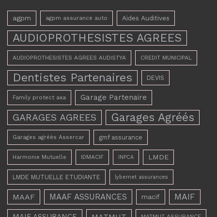
agpm
Aides Auditives
agpm assurance auto
AUDIOPROTHESISTES AGREES
AUDIOPROTHESISTES AGREES AUDISTYA
CREDIT MUNICIPAL
Dentistes Partenaires
DEVIS
Garage Partenaire
Family protect axa
Garages Agréés
GARAGES AGREES
Garages agréés Assercar
gmf assurance
LMDE
Harmonie Mutuelle
IDMACIF
INPCA
LMDE MUTUELLE ETUDIANTE
lybernet assurances
MAAF ASSURANCES
MAIF
MAAF
macif
MAIF ASSURANCE
MATMUT
MATMUT ASSURANCE