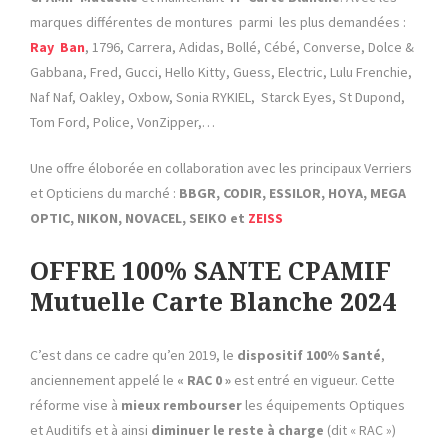
marques différentes de montures parmi les plus demandées :
Ray Ban
, 1796, Carrera, Adidas, Bollé, Cébé, Converse, Dolce &
Gabbana, Fred, Gucci, Hello Kitty, Guess, Electric, Lulu Frenchie,
Naf Naf, Oakley, Oxbow, Sonia RYKIEL, Starck Eyes, St Dupond,
Tom Ford, Police, VonZipper,…
Une offre éloborée en collaboration avec les principaux Verriers
et Opticiens du marché :
BBGR, CODIR, ESSILOR, HOYA, MEGA
OPTIC, NIKON, NOVACEL, SEIKO et
ZEISS
OFFRE 100% SANTE CPAMIF
Mutuelle Carte Blanche 2024
C’est dans ce cadre qu’en 2019, le
dispositif 100% Santé
,
anciennement appelé le
« RAC 0 »
est entré en vigueur. Cette
réforme vise à
mieux rembourser
les équipements Optiques
et Auditifs et à ainsi
diminuer le reste à charge
(dit « RAC »)