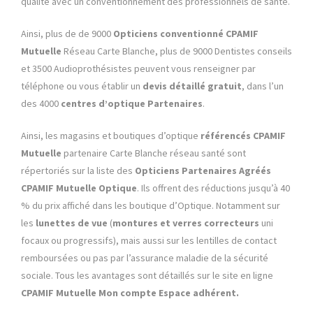
qualité avec un conventionnement des professionnels de santé.
Ainsi, plus de de 9000
Opticiens conventionné
CPAMIF
Mutuelle
Réseau Carte Blanche, plus de 9000 Dentistes conseils
et 3500 Audioprothésistes peuvent vous renseigner par
téléphone ou vous établir un
devis détaillé gratuit
, dans l’un
des 4000
centres d’optique Partenaires
.
Ainsi, les magasins et boutiques d’optique
référencés
CPAMIF
Mutuelle
partenaire Carte Blanche réseau santé sont
répertoriés sur la liste des
Opticiens Partenaires Agréés
CPAMIF Mutuelle
Optique
. Ils offrent des réductions jusqu’à 40
% du prix affiché dans les boutique d’Optique. Notamment sur
les
lunettes de vue
(
montures et verres correcteurs
uni
focaux ou progressifs), mais aussi sur les lentilles de contact
remboursées ou pas par l’assurance maladie de la sécurité
sociale. Tous les avantages sont détaillés sur le site en ligne
CPAMIF Mutuelle
Mon compte
Espace adhérent.