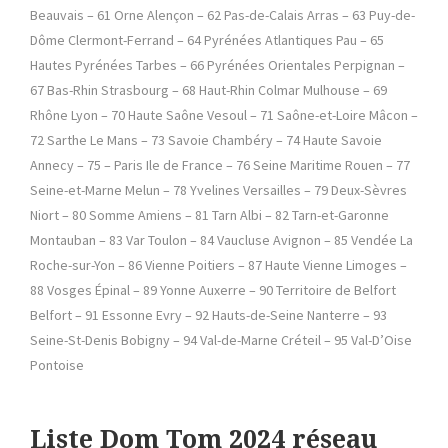
Beauvais – 61 Orne Alençon – 62 Pas-de-Calais Arras – 63 Puy-de-
Dôme Clermont-Ferrand – 64 Pyrénées Atlantiques Pau – 65
Hautes Pyrénées Tarbes – 66 Pyrénées Orientales Perpignan –
67 Bas-Rhin Strasbourg – 68 Haut-Rhin Colmar Mulhouse – 69
Rhône Lyon – 70 Haute Saône Vesoul – 71 Saône-et-Loire Mâcon –
72 Sarthe Le Mans – 73 Savoie Chambéry – 74 Haute Savoie
Annecy – 75 – Paris Ile de France – 76 Seine Maritime Rouen – 77
Seine-et-Marne Melun – 78 Yvelines Versailles – 79 Deux-Sèvres
Niort – 80 Somme Amiens – 81 Tarn Albi – 82 Tarn-et-Garonne
Montauban – 83 Var Toulon – 84 Vaucluse Avignon – 85 Vendée La
Roche-sur-Yon – 86 Vienne Poitiers – 87 Haute Vienne Limoges –
88 Vosges Épinal – 89 Yonne Auxerre – 90 Territoire de Belfort
Belfort – 91 Essonne Evry – 92 Hauts-de-Seine Nanterre – 93
Seine-St-Denis Bobigny – 94 Val-de-Marne Créteil – 95 Val-D’Oise
Pontoise
Liste Dom Tom 2024 réseau