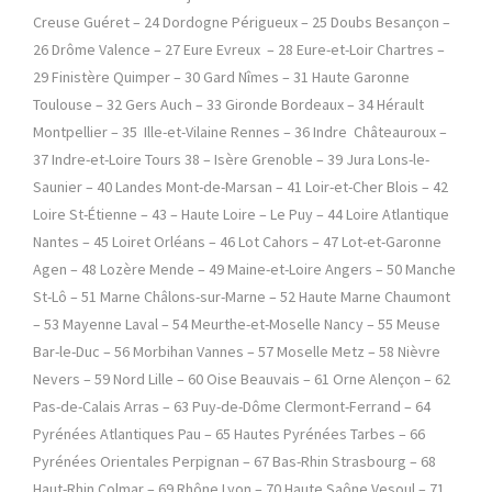
Creuse Guéret – 24 Dordogne Périgueux – 25 Doubs Besançon –
26 Drôme Valence – 27 Eure Evreux – 28 Eure-et-Loir Chartres –
29 Finistère Quimper – 30 Gard Nîmes – 31 Haute Garonne
Toulouse – 32 Gers Auch – 33 Gironde Bordeaux – 34 Hérault
Montpellier – 35 Ille-et-Vilaine Rennes – 36 Indre Châteauroux –
37 Indre-et-Loire Tours 38 – Isère Grenoble – 39 Jura Lons-le-
Saunier – 40 Landes Mont-de-Marsan – 41 Loir-et-Cher Blois – 42
Loire St-Étienne – 43 – Haute Loire – Le Puy – 44 Loire Atlantique
Nantes – 45 Loiret Orléans – 46 Lot Cahors – 47 Lot-et-Garonne
Agen – 48 Lozère Mende – 49 Maine-et-Loire Angers – 50 Manche
St-Lô – 51 Marne Châlons-sur-Marne – 52 Haute Marne Chaumont
– 53 Mayenne Laval – 54 Meurthe-et-Moselle Nancy – 55 Meuse
Bar-le-Duc – 56 Morbihan Vannes – 57 Moselle Metz – 58 Nièvre
Nevers – 59 Nord Lille – 60 Oise Beauvais – 61 Orne Alençon – 62
Pas-de-Calais Arras – 63 Puy-de-Dôme Clermont-Ferrand – 64
Pyrénées Atlantiques Pau – 65 Hautes Pyrénées Tarbes – 66
Pyrénées Orientales Perpignan – 67 Bas-Rhin Strasbourg – 68
Haut-Rhin Colmar – 69 Rhône Lyon – 70 Haute Saône Vesoul – 71