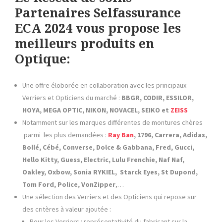
Partenaires Selfassurance
ECA 2024 vous propose les
meilleurs produits en
Optique:
Une offre éloborée en collaboration avec les principaux
Verriers et Opticiens du marché :
BBGR, CODIR, ESSILOR,
HOYA, MEGA OPTIC, NIKON, NOVACEL, SEIKO et
ZEISS
Notamment sur les marques différentes de montures chères
parmi les plus demandées :
Ray Ban
, 1796, Carrera, Adidas,
Bollé, Cébé, Converse, Dolce & Gabbana, Fred, Gucci,
Hello Kitty, Guess, Electric, Lulu Frenchie, Naf Naf,
Oakley, Oxbow, Sonia RYKIEL, Starck Eyes, St Dupond,
Tom Ford, Police, VonZipper
,…
Une sélection des Verriers et des Opticiens qui repose sur
des critères à valeur ajoutée :
Pour les Verriers : représentativité du fabricant sur la