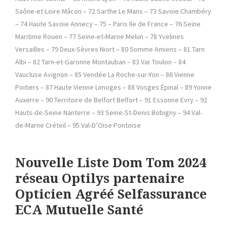
Saône-et-Loire Mâcon – 72 Sarthe Le Mans – 73 Savoie Chambéry
– 74 Haute Savoie Annecy – 75 – Paris Ile de France – 76 Seine
Maritime Rouen – 77 Seine-et-Marne Melun – 78 Yvelines
Versailles – 79 Deux-Sèvres Niort – 80 Somme Amiens – 81 Tarn
Albi – 82 Tarn-et-Garonne Montauban – 83 Var Toulon – 84
Vaucluse Avignon – 85 Vendée La Roche-sur-Yon – 86 Vienne
Poitiers – 87 Haute Vienne Limoges – 88 Vosges Épinal – 89 Yonne
Auxerre – 90 Territoire de Belfort Belfort – 91 Essonne Evry – 92
Hauts-de-Seine Nanterre – 93 Seine-St-Denis Bobigny – 94 Val-
de-Marne Créteil – 95 Val-D’Oise Pontoise
Nouvelle
Liste Dom Tom 2024
réseau Optilys partenaire
Opticien Agréé Selfassurance
ECA
Mutuelle Santé