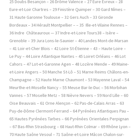
25 Doubs Besançon – 26 Drôme Valence – 27 Eure Evreux – 28
Eure-et-Loir Chartres – 29 Finistère Quimper – 30 Gard Nîmes –
31 Haute Garonne Toulouse – 32 Gers Auch – 33 Gironde
Bordeaux – 34 Hérault Montpellier – – 35 Ille-et-Vilaine Rennes –
36 Indre Châteauroux — 37 Indre-et-Loire Tours38 – Isère –
Grenoble – 39 Jura Lons-le-Saunier – 40 Landes Mont-de-Marsan
– 41 Loir-et-Cher Blois – 42 Loire St-Étienne – 43 – Haute Loire –
Le Puy – 44 Loire Atlantique Nantes – 45 Loiret Orléans – 46 Lot
Cahors – 47 Lot-et-Garonne Agen – 48 Lozère Mende – 49 Maine-
et-Loire Angers – 50 Manche St-Lô – 51 Marne Reims Châlons-en-
Champagne – 52 Haute Marne Chaumont – 53 Mayenne Laval – 54
Meurthe-et-Moselle Nancy – 55 Meuse Bar-le-Duc – 56 Morbihan
Vannes – 57 Moselle Metz – 58 Nièvre Nevers – 59 Nord Lille – 60
Oise Beauvais – 61 Orne Alençon – 62 Pas-de-Calais Arras – 63
Puy-de-Dôme Clermont-Ferrand – 64 Pyrénées Atlantiques Pau –
65 Hautes Pyrénées Tarbes – 66 Pyrénées Orientales Perpignan
– 67 Bas-Rhin Strasbourg – 68 Haut-Rhin Colmar – 69 Rhône Lyon –
70 Haute Saône Vesoul – 71 Saône-et-Loire Mâcon Chalon-sur-