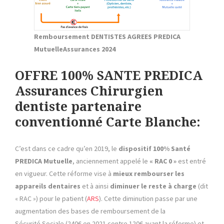
Remboursement DENTISTES AGREES PREDICA
MutuelleAssurances 2024
OFFRE 100% SANTE PREDICA
Assurances Chirurgien
dentiste partenaire
conventionné Carte Blanche:
C’est dans ce cadre qu’en 2019, le
dispositif 100% Santé
PREDICA Mutuelle
, anciennement appelé le
« RAC 0 »
est entré
en vigueur. Cette réforme vise à
mieux rembourser
les
appareils dentaires
et à ainsi
diminuer le reste à charge
(dit
« RAC ») pour le patient (
ARS
). Cette diminution passe par une
augmentation des bases de remboursement de la
Sécurité Sociale (240€ en 2021 contre 120€ avant la réforme)
et