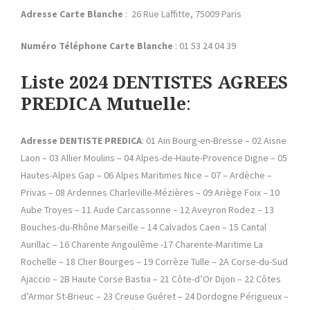
Adresse
Carte Blanche
: 26 Rue Laffitte, 75009 Paris
Numéro Téléphone Carte Blanche
: 01 53 24 04 39
Liste 2024
DENTISTES AGREES
PREDICA Mutuelle
:
Adresse DENTISTE PREDICA
: 01 Ain Bourg-en-Bresse – 02 Aisne
Laon – 03 Allier Moulins – 04 Alpes-de-Haute-Provence Digne – 05
Hautes-Alpes Gap – 06 Alpes Maritimes Nice – 07 – Ardèche –
Privas – 08 Ardennes Charleville-Mézières – 09 Ariège Foix – 10
Aube Troyes – 11 Aude Carcassonne – 12 Aveyron Rodez – 13
Bouches-du-Rhône Marseille – 14 Calvados Caen – 15 Cantal
Aurillac – 16 Charente Angoulême -17 Charente-Maritime La
Rochelle – 18 Cher Bourges – 19 Corrèze Tulle – 2A Corse-du-Sud
Ajaccio – 2B Haute Corse Bastia – 21 Côte-d’Or Dijon – 22 Côtes
d’Armor St-Brieuc – 23 Creuse Guéret – 24 Dordogne Périgueux –