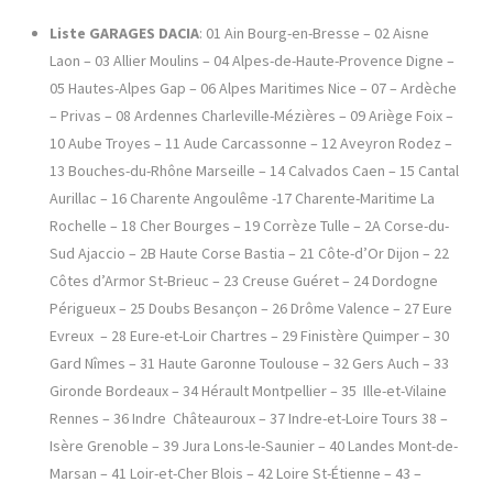
Liste GARAGES DACIA
: 01 Ain Bourg-en-Bresse – 02 Aisne
Laon – 03 Allier Moulins – 04 Alpes-de-Haute-Provence Digne –
05 Hautes-Alpes Gap – 06 Alpes Maritimes Nice – 07 – Ardèche
– Privas – 08 Ardennes Charleville-Mézières – 09 Ariège Foix –
10 Aube Troyes – 11 Aude Carcassonne – 12 Aveyron Rodez –
13 Bouches-du-Rhône Marseille – 14 Calvados Caen – 15 Cantal
Aurillac – 16 Charente Angoulême -17 Charente-Maritime La
Rochelle – 18 Cher Bourges – 19 Corrèze Tulle – 2A Corse-du-
Sud Ajaccio – 2B Haute Corse Bastia – 21 Côte-d’Or Dijon – 22
Côtes d’Armor St-Brieuc – 23 Creuse Guéret – 24 Dordogne
Périgueux – 25 Doubs Besançon – 26 Drôme Valence – 27 Eure
Evreux – 28 Eure-et-Loir Chartres – 29 Finistère Quimper – 30
Gard Nîmes – 31 Haute Garonne Toulouse – 32 Gers Auch – 33
Gironde Bordeaux – 34 Hérault Montpellier – 35 Ille-et-Vilaine
Rennes – 36 Indre Châteauroux – 37 Indre-et-Loire Tours 38 –
Isère Grenoble – 39 Jura Lons-le-Saunier – 40 Landes Mont-de-
Marsan – 41 Loir-et-Cher Blois – 42 Loire St-Étienne – 43 –