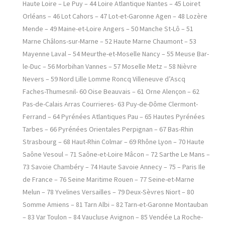
Haute Loire – Le Puy – 44 Loire Atlantique Nantes – 45 Loiret
Orléans – 46 Lot Cahors – 47 Lot-et-Garonne Agen – 48 Lozère
Mende – 49 Maine-et-Loire Angers – 50 Manche St-Lô – 51
Marne Châlons-sur-Marne – 52 Haute Marne Chaumont – 53
Mayenne Laval – 54 Meurthe-et-Moselle Nancy – 55 Meuse Bar-
le-Duc – 56 Morbihan Vannes – 57 Moselle Metz – 58 Nièvre
Nevers – 59 Nord Lille Lomme Roncq Villeneuve d’Ascq
Faches-Thumesnil- 60 Oise Beauvais – 61 Orne Alençon – 62
Pas-de-Calais Arras Courrieres- 63 Puy-de-Dôme Clermont-
Ferrand – 64 Pyrénées Atlantiques Pau – 65 Hautes Pyrénées
Tarbes – 66 Pyrénées Orientales Perpignan – 67 Bas-Rhin
Strasbourg – 68 Haut-Rhin Colmar – 69 Rhône Lyon – 70 Haute
Saône Vesoul – 71 Saône-et-Loire Mâcon – 72 Sarthe Le Mans –
73 Savoie Chambéry – 74 Haute Savoie Annecy – 75 – Paris Ile
de France – 76 Seine Maritime Rouen – 77 Seine-et-Marne
Melun – 78 Yvelines Versailles – 79 Deux-Sèvres Niort – 80
Somme Amiens – 81 Tarn Albi – 82 Tarn-et-Garonne Montauban
– 83 Var Toulon – 84 Vaucluse Avignon – 85 Vendée La Roche-