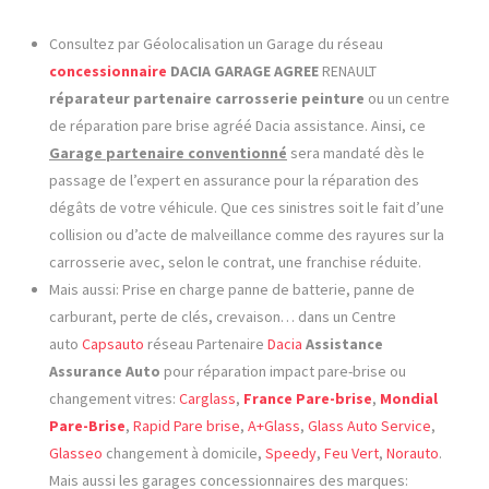
Consultez par Géolocalisation un Garage du réseau
concessionnaire
DACIA GARAGE AGREE
RENAULT
réparateur partenaire
carrosserie
peinture
ou un centre
de réparation pare brise agréé Dacia assistance. Ainsi, ce
Garage partenaire conventionné
sera mandaté dès le
passage de l’expert en assurance pour la réparation des
dégâts de votre véhicule. Que ces sinistres soit le fait d’une
collision ou d’acte de malveillance comme des rayures sur la
carrosserie avec, selon le contrat, une franchise réduite.
Mais aussi: Prise en charge panne de batterie, panne de
carburant, perte de clés, crevaison… dans un Centre
auto
Capsauto
réseau Partenaire
Dacia
Assistance
Assurance Auto
pour réparation impact pare-brise ou
changement vitres:
Carglass
,
France Pare-brise
,
Mondial
Pare-Brise
,
Rapid Pare brise
,
A+Glass
,
Glass Auto Service
,
Glasseo
changement à domicile,
Speedy
,
Feu Vert
,
Norauto
.
Mais aussi les garages concessionnaires des marques: