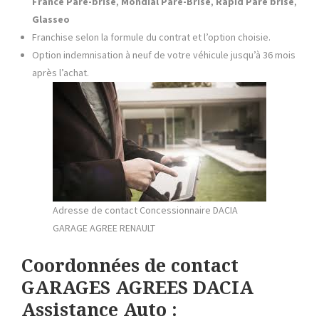
France Pare-brise
,
Mondial Pare-Brise
,
Rapid Pare brise
,
Glasseo
Franchise selon la formule du contrat et l’option choisie.
Option indemnisation à neuf de votre véhicule jusqu’à 36 mois
après l’achat.
Adresse de contact Concessionnaire DACIA
GARAGE AGREE RENAULT
Coordonnées de contact
GARAGES AGREES DACIA
Assistance Auto :