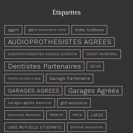
Étiquettes
agpm
Aides Auditives
agpm assurance auto
AUDIOPROTHESISTES AGREES
AUDIOPROTHESISTES AGREES AUDISTYA
CREDIT MUNICIPAL
Dentistes Partenaires
DEVIS
Garage Partenaire
Family protect axa
Garages Agréés
GARAGES AGREES
Garages agréés Assercar
gmf assurance
LMDE
Harmonie Mutuelle
IDMACIF
INPCA
LMDE MUTUELLE ETUDIANTE
lybernet assurances