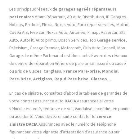
Les principaux réseaux de
garages agréés réparateurs
partenaires
étant:
Réparmut, AD Auto Distribution, ID Garages,
Nobilas, Preficar, Elexia, Nexus Auto, Euro repar services, Motrio,
Covéa AIS, Five car, Nexus Auto, Autonéo, Fimap, Assercar, Star
Auto, AutoFit, Auto primo, Bosch Services, Top Garage service,
Précisium, Garage Premier, Motorcraft, Club Auto Conseil, Mon
Garage. Le même Partenariat est donc activé avec des réseaux
de centre de réparation Vitriers de pare brise fissuré ou cassé
ou Bris de Glaces:
Carglass
,
France Pare-brise
,
Mondial
Pare-Brise
,
Actiglass
,
Rapid Pare brise
,
Glasseo
…
En cas de sinistre, consultez d’abord le tableau de garanties de
votre contrat assurance auto
DACIA
Assurances si votre
véhicule est volé, tentative de vol, Vandalisé, incendié, en panne
ou accidenté. Vous devez ensuite contacter le
service
sinistre
DACIA
Assurances avec le numéro de Téléphone
figurant sur votre vignette d’attestation d’assurance ou sur