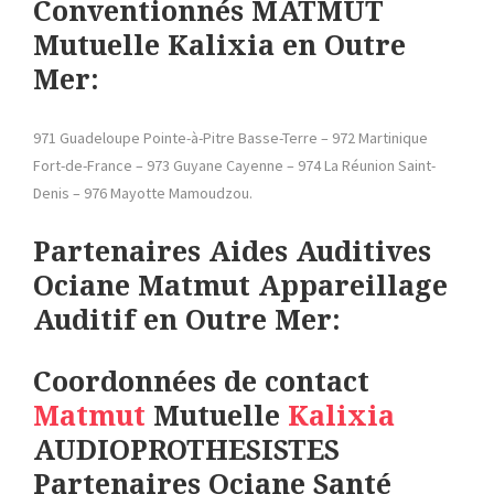
Conventionnés MATMUT
Mutuelle Kalixia en Outre
Mer:
971 Guadeloupe Pointe-à-Pitre Basse-Terre – 972 Martinique
Fort-de-France – 973 Guyane Cayenne – 974 La Réunion Saint-
Denis – 976 Mayotte Mamoudzou.
Partenaires Aides Auditives
Ociane Matmut
Appareillage
Auditif en Outre Mer:
Coordonnées de contact
Matmut
Mutuelle
Kalixia
AUDIOPROTHESISTES
Partenaires Ociane Santé