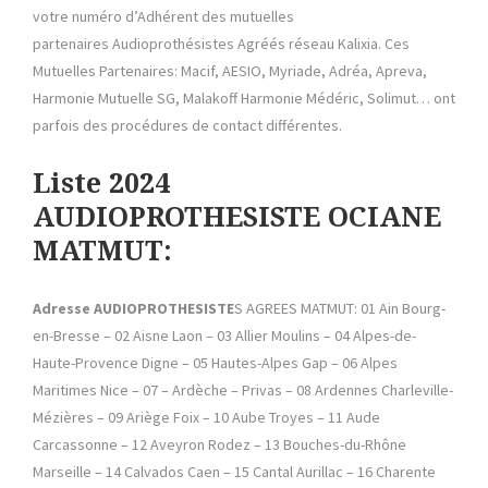
votre numéro d’Adhérent des mutuelles
partenaires Audioprothésistes Agréés réseau Kalixia. Ces
Mutuelles Partenaires: Macif, AESIO, Myriade, Adréa, Apreva,
Harmonie Mutuelle SG, Malakoff Harmonie Médéric, Solimut… ont
parfois des procédures de contact différentes.
Liste 2024
AUDIOPROTHESISTE OCIANE
MATMUT:
Adresse
AUDIOPROTHESISTE
S AGREES MATMUT: 01 Ain Bourg-
en-Bresse – 02 Aisne Laon – 03 Allier Moulins – 04 Alpes-de-
Haute-Provence Digne – 05 Hautes-Alpes Gap – 06 Alpes
Maritimes Nice – 07 – Ardèche – Privas – 08 Ardennes Charleville-
Mézières – 09 Ariège Foix – 10 Aube Troyes – 11 Aude
Carcassonne – 12 Aveyron Rodez – 13 Bouches-du-Rhône
Marseille – 14 Calvados Caen – 15 Cantal Aurillac – 16 Charente