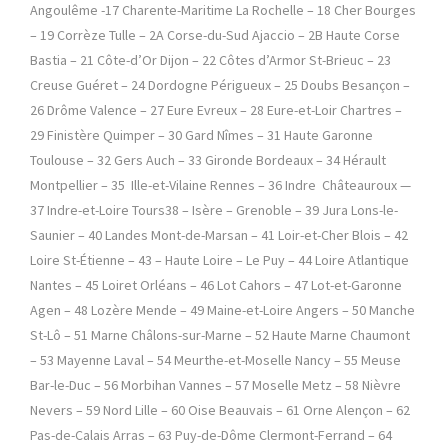
Angoulême -17 Charente-Maritime La Rochelle – 18 Cher Bourges
– 19 Corrèze Tulle – 2A Corse-du-Sud Ajaccio – 2B Haute Corse
Bastia – 21 Côte-d’Or Dijon – 22 Côtes d’Armor St-Brieuc – 23
Creuse Guéret – 24 Dordogne Périgueux – 25 Doubs Besançon –
26 Drôme Valence – 27 Eure Evreux – 28 Eure-et-Loir Chartres –
29 Finistère Quimper – 30 Gard Nîmes – 31 Haute Garonne
Toulouse – 32 Gers Auch – 33 Gironde Bordeaux – 34 Hérault
Montpellier – 35 Ille-et-Vilaine Rennes – 36 Indre Châteauroux —
37 Indre-et-Loire Tours38 – Isère – Grenoble – 39 Jura Lons-le-
Saunier – 40 Landes Mont-de-Marsan – 41 Loir-et-Cher Blois – 42
Loire St-Étienne – 43 – Haute Loire – Le Puy – 44 Loire Atlantique
Nantes – 45 Loiret Orléans – 46 Lot Cahors – 47 Lot-et-Garonne
Agen – 48 Lozère Mende – 49 Maine-et-Loire Angers – 50 Manche
St-Lô – 51 Marne Châlons-sur-Marne – 52 Haute Marne Chaumont
– 53 Mayenne Laval – 54 Meurthe-et-Moselle Nancy – 55 Meuse
Bar-le-Duc – 56 Morbihan Vannes – 57 Moselle Metz – 58 Nièvre
Nevers – 59 Nord Lille – 60 Oise Beauvais – 61 Orne Alençon – 62
Pas-de-Calais Arras – 63 Puy-de-Dôme Clermont-Ferrand – 64