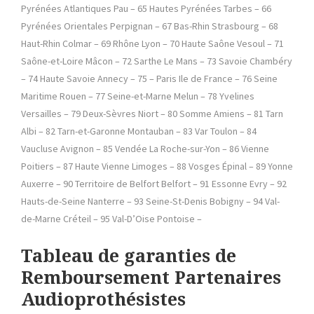
Pyrénées Atlantiques Pau – 65 Hautes Pyrénées Tarbes – 66
Pyrénées Orientales Perpignan – 67 Bas-Rhin Strasbourg – 68
Haut-Rhin Colmar – 69 Rhône Lyon – 70 Haute Saône Vesoul – 71
Saône-et-Loire Mâcon – 72 Sarthe Le Mans – 73 Savoie Chambéry
– 74 Haute Savoie Annecy – 75 – Paris Ile de France – 76 Seine
Maritime Rouen – 77 Seine-et-Marne Melun – 78 Yvelines
Versailles – 79 Deux-Sèvres Niort – 80 Somme Amiens – 81 Tarn
Albi – 82 Tarn-et-Garonne Montauban – 83 Var Toulon – 84
Vaucluse Avignon – 85 Vendée La Roche-sur-Yon – 86 Vienne
Poitiers – 87 Haute Vienne Limoges – 88 Vosges Épinal – 89 Yonne
Auxerre – 90 Territoire de Belfort Belfort – 91 Essonne Evry – 92
Hauts-de-Seine Nanterre – 93 Seine-St-Denis Bobigny – 94 Val-
de-Marne Créteil – 95 Val-D’Oise Pontoise –
Tableau de garanties de
Remboursement Partenaires
Audioprothésistes