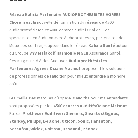
Réseau Kalixia Partenaire AUDIOPROTHESISTES AGREES
Chorum
est la nouvelle dénomination du réseau de 4500
Audioprothésistes et 4000 centres auditifs Kalixia. Ces
spécialistes en Audition avec Audioprothèses, partenaires des
Mutuelles sont regroupées dans le réseau
Kalixia Santé
autour
du Groupe
VYV
Malakoff Harmonie MGEN
Assurance Santé.
Ces magasins d’Aides Auditives
Audioprothésistes
Partenaires Agréés
Ociane Matmut
proposent les solutions
de professionnels de l’audition pour mieux entendre à moindre
coût.
Les meilleures marques d’appareils auditifs pour malentendants
sont proposées par les 4500
centres auditifs
Ociane Matmut
Kalixia.
Prothèses Auditives: Siemens, Sivantos/Signas,
Starkey, Philips, Beltone, Oticon, Sonic, Hansaton,
Bernafon, Widex, Unitron, Resound, Phonax
…