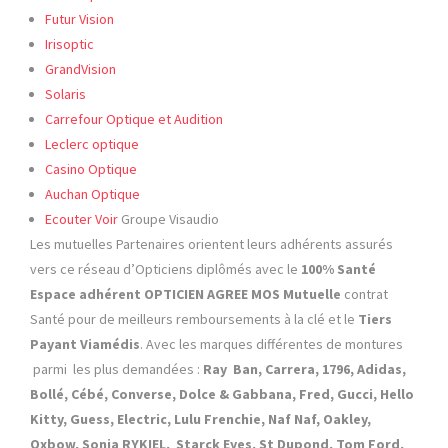
Futur Vision
Irisoptic
GrandVision
Solaris
Carrefour Optique et Audition
Leclerc optique
Casino Optique
Auchan Optique
Ecouter Voir
Groupe Visaudio
Les mutuelles Partenaires orientent leurs adhérents assurés
vers ce réseau d’Opticiens diplômés avec le
100% Santé
Espace adhérent OPTICIEN AGREE MOS Mutuelle
contrat
Santé pour de meilleurs remboursements à la clé et le
Tiers
Payant Viamédis
. Avec les marques différentes de montures
parmi les plus demandées :
Ray Ban, Carrera, 1796, Adidas,
Bollé, Cébé, Converse, Dolce & Gabbana, Fred, Gucci, Hello
Kitty, Guess, Electric, Lulu Frenchie, Naf Naf, Oakley,
Oxbow, Sonia RYKIEL, Starck Eyes, St Dupond, Tom Ford,