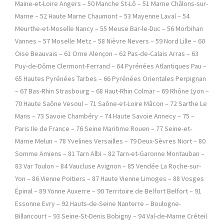
Maine-et-Loire Angers – 50 Manche St-Lô – 51 Marne Châlons-sur-
Marne – 52 Haute Marne Chaumont – 53 Mayenne Laval – 54
Meurthe-et-Moselle Nancy – 55 Meuse Bar-le-Duc – 56 Morbihan
Vannes – 57 Moselle Metz – 58 Nièvre Nevers – 59 Nord Lille – 60
Oise Beauvais – 61 Orne Alençon – 62 Pas-de-Calais Arras – 63
Puy-de-Dôme Clermont-Ferrand – 64 Pyrénées Atlantiques Pau –
65 Hautes Pyrénées Tarbes – 66 Pyrénées Orientales Perpignan
– 67 Bas-Rhin Strasbourg – 68 Haut-Rhin Colmar – 69 Rhône Lyon –
70 Haute Saône Vesoul – 71 Saône-et-Loire Mâcon – 72 Sarthe Le
Mans – 73 Savoie Chambéry – 74 Haute Savoie Annecy – 75 –
Paris Ile de France – 76 Seine Maritime Rouen – 77 Seine-et-
Marne Melun – 78 Yvelines Versailles – 79 Deux-Sèvres Niort – 80
Somme Amiens – 81 Tarn Albi – 82 Tarn-et-Garonne Montauban –
83 Var Toulon – 84 Vaucluse Avignon – 85 Vendée La Roche-sur-
Yon – 86 Vienne Poitiers – 87 Haute Vienne Limoges – 88 Vosges
Épinal – 89 Yonne Auxerre – 90 Territoire de Belfort Belfort – 91
Essonne Evry – 92 Hauts-de-Seine Nanterre – Boulogne-
Billancourt – 93 Seine-St-Denis Bobigny – 94 Val-de-Marne Créteil