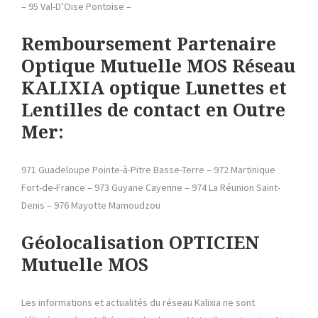
– 95 Val-D’Oise Pontoise –
Remboursement Partenaire
Optique Mutuelle MOS
Réseau
KALIXIA optique Lunettes et
Lentilles de contact en Outre
Mer:
971 Guadeloupe Pointe-à-Pitre Basse-Terre – 972 Martinique
Fort-de-France – 973 Guyane Cayenne – 974 La Réunion Saint-
Denis – 976 Mayotte Mamoudzou
Géolocalisation OPTICIEN
Mutuelle MOS
Les informations et actualités du réseau Kalixia ne sont