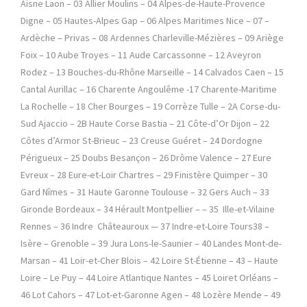
Aisne Laon – 03 Allier Moulins – 04 Alpes-de-Haute-Provence
Digne – 05 Hautes-Alpes Gap – 06 Alpes Maritimes Nice – 07 –
Ardèche – Privas – 08 Ardennes Charleville-Mézières – 09 Ariège
Foix – 10 Aube Troyes – 11 Aude Carcassonne – 12 Aveyron
Rodez – 13 Bouches-du-Rhône Marseille – 14 Calvados Caen – 15
Cantal Aurillac – 16 Charente Angoulême -17 Charente-Maritime
La Rochelle – 18 Cher Bourges – 19 Corrèze Tulle – 2A Corse-du-
Sud Ajaccio – 2B Haute Corse Bastia – 21 Côte-d’Or Dijon – 22
Côtes d’Armor St-Brieuc – 23 Creuse Guéret – 24 Dordogne
Périgueux – 25 Doubs Besançon – 26 Drôme Valence – 27 Eure
Evreux – 28 Eure-et-Loir Chartres – 29 Finistère Quimper – 30
Gard Nîmes – 31 Haute Garonne Toulouse – 32 Gers Auch – 33
Gironde Bordeaux – 34 Hérault Montpellier – – 35 Ille-et-Vilaine
Rennes – 36 Indre Châteauroux — 37 Indre-et-Loire Tours38 –
Isère – Grenoble – 39 Jura Lons-le-Saunier – 40 Landes Mont-de-
Marsan – 41 Loir-et-Cher Blois – 42 Loire St-Étienne – 43 – Haute
Loire – Le Puy – 44 Loire Atlantique Nantes – 45 Loiret Orléans –
46 Lot Cahors – 47 Lot-et-Garonne Agen – 48 Lozère Mende – 49