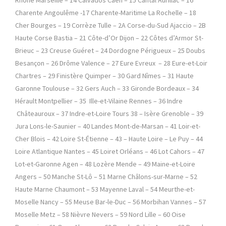
Charente Angoulême -17 Charente-Maritime La Rochelle – 18
Cher Bourges – 19 Corrèze Tulle – 2A Corse-du-Sud Ajaccio – 2B
Haute Corse Bastia – 21 Côte-d’Or Dijon – 22 Côtes d’Armor St-
Brieuc – 23 Creuse Guéret – 24 Dordogne Périgueux – 25 Doubs
Besançon – 26 Drôme Valence – 27 Eure Evreux – 28 Eure-et-Loir
Chartres – 29 Finistère Quimper – 30 Gard Nîmes – 31 Haute
Garonne Toulouse – 32 Gers Auch – 33 Gironde Bordeaux – 34
Hérault Montpellier – 35 Ille-et-Vilaine Rennes – 36 Indre
Châteauroux – 37 Indre-et-Loire Tours 38 – Isère Grenoble – 39
Jura Lons-le-Saunier – 40 Landes Mont-de-Marsan – 41 Loir-et-
Cher Blois – 42 Loire St-Étienne – 43 – Haute Loire – Le Puy – 44
Loire Atlantique Nantes – 45 Loiret Orléans – 46 Lot Cahors – 47
Lot-et-Garonne Agen – 48 Lozère Mende – 49 Maine-et-Loire
Angers – 50 Manche St-Lô – 51 Marne Châlons-sur-Marne – 52
Haute Marne Chaumont – 53 Mayenne Laval – 54 Meurthe-et-
Moselle Nancy – 55 Meuse Bar-le-Duc – 56 Morbihan Vannes – 57
Moselle Metz – 58 Nièvre Nevers – 59 Nord Lille – 60 Oise