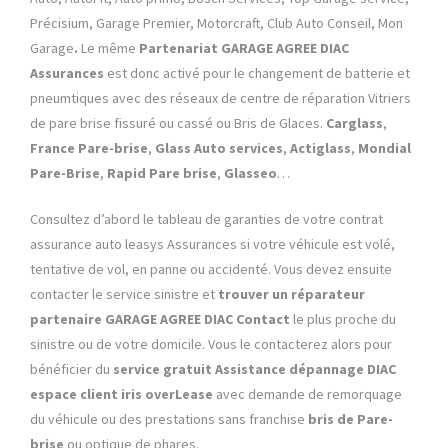
Précisium, Garage Premier, Motorcraft, Club Auto Conseil, Mon
Garage
.
Le même
Partenariat GARAGE AGREE DIAC
Assurances
est donc activé pour le changement de batterie et
pneumtiques avec des réseaux de centre de réparation Vitriers
de pare brise fissuré ou cassé ou Bris de Glaces.
Carglass
,
France Pare-brise
,
Glass Auto services
,
Actiglass
,
Mondial
Pare-Brise
,
Rapid Pare brise
,
Glasseo
…
Consultez d’abord le tableau de garanties de votre contrat
assurance auto leasys Assurances si votre véhicule est volé,
tentative de vol, en panne ou accidenté. Vous devez ensuite
contacter le service sinistre et
trouver un réparateur
partenaire
GARAGE AGREE DIAC
Contact
le plus proche du
sinistre ou de votre domicile. Vous le contacterez alors pour
bénéficier du
service gratuit Assistance dépannage
DIAC
espace client
iris overLease
avec demande de remorquage
du véhicule ou des prestations sans franchise
bris de Pare-
brise
ou optique de phares.