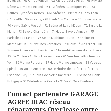
Beauvais – 61 Orne Alençon – 62 Pas-de-Calais Arras – 63 Puy-de-
Dôme Clermont-Ferrand – 64 Pyrénées Atlantiques Pau – 65
Hautes Pyrénées Tarbes – 66 Pyrénées Orientales Perpignan –
67 Bas-Rhin Strasbourg – 68 Haut-Rhin Colmar – 69 Rhône Lyon –
70 Haute Saône Vesoul – 71 Saône-et-Loire Mâcon – 72 Sarthe Le
Mans – 73 Savoie Chambéry – 74 Haute Savoie Annecy – 75 –
Paris Ile de France – 76 Seine Maritime Rouen – 77 Seine-et-
Marne Melun – 78 Yvelines Versailles – 79 Deux-Sèvres Niort – 80
Somme Amiens – 81 Tarn Albi – 82 Tarn-et-Garonne Montauban –
83 Var Toulon – 84 Vaucluse Avignon – 85 Vendée La Roche-sur-
Yon – 86 Vienne Poitiers – 87 Haute Vienne Limoges – 88 Vosges
Épinal – 89 Yonne Auxerre – 90 Territoire de Belfort Belfort – 91
Essonne Evry – 92 Hauts-de-Seine Nanterre – 93 Seine-St-Denis
Bobigny – 94 Val-de-Marne Créteil – 95 Val-D’Oise Pontoise
Contact partenaire GARAGE
AGREE DIAC réseau
réparateurs Overlease outre