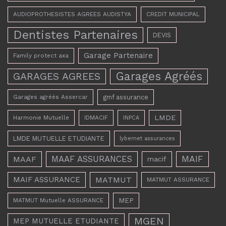
AUDIOPROTHESISTES AGREES AUDISTYA
CREDIT MUNICIPAL
Dentistes Partenaires
DEVIS
Garage Partenaire
Family protect axa
Garages Agréés
GARAGES AGREES
Garages agréés Assercar
gmf assurance
LMDE
Harmonie Mutuelle
IDMACIF
INPCA
LMDE MUTUELLE ETUDIANTE
lybernet assurances
MAAF ASSURANCES
MAIF
MAAF
macif
MAIF ASSURANCE
MATMUT
MATMUT ASSURANCE
MEP
MATMUT Mutuelle ASSURANCE
MGEN
MEP MUTUELLE ETUDIANTE