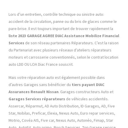
Lors d’un entretien, contrôle technique ou sinistre auto:
accident de la circulation, panne ou du bris de glaces comme le
pare-brise. Il est toujours important de trouver rapidement la
liste 2023 GARAGE AGREE DIAC
Assistance
Mobilize Financial
Services
de son réseau partenaires Réparateurs. C’est la raison
du Partenariat avec plusieurs réseaux d’ateliers réparateurs
moteurs et carrosserie conventionnés, selon le contrat location
auto LDD OU LOA Diac France souscrit.
Mais votre réparation auto est également possible dans
d’autres Garages sans bénéficier du
tiers payant DIAC
Assurances
Renault Nissan
. Garages constructeurs Auto et
Garages Services réparateurs
de véhicules accidentés.
Assercar, Réparmut, AD Auto Distribution, ID Garages, AD, Five
Star, Nobilas, Preficar, Elexia, Nexus Auto, Euro repar services,
Motrio, Covéa AIS, Five car, Nexus Auto, Autonéo, Fimap, Star
Auto, AutoFit, Auto primo, Bosch Services, Top Garage service,