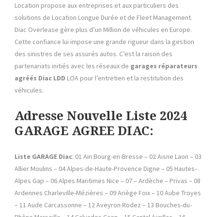
Location propose aux entreprises et aux particuliers des
solutions de Location Longue Durée et de Fleet Management.
Diac Overlease gère plus d’un Million de véhicules en Europe.
Cette confiance lui impose une grande rigueur dans la gestion
des sinistres de ses assurés autos. C’est la raison des
partenariats initiés avec les réseaux de
garages réparateurs
agréés
Diac LDD
LOA pour l’entretien et la restitution des
véhicules.
Adresse Nouvelle Liste 2024
GARAGE AGREE DIAC:
Liste GARAGE Diac
: 01 Ain Bourg-en-Bresse – 02 Aisne Laon – 03
Allier Moulins – 04 Alpes-de-Haute-Provence Digne – 05 Hautes-
Alpes Gap – 06 Alpes Maritimes Nice – 07 – Ardèche – Privas – 08
Ardennes Charleville-Mézières – 09 Ariège Foix – 10 Aube Troyes
– 11 Aude Carcassonne – 12 Aveyron Rodez – 13 Bouches-du-
Rhône Marseille – 14 Calvados Caen – 15 Cantal Aurillac – 16