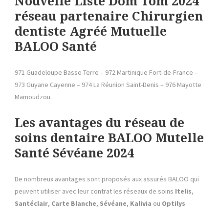
Nouvelle
Liste Dom Tom 2024
réseau partenaire Chirurgien
dentiste Agréé Mutuelle
BALOO Santé
971 Guadeloupe Basse-Terre – 972 Martinique Fort-de-France –
973 Guyane Cayenne – 974 La Réunion Saint-Denis – 976 Mayotte
Mamoudzou.
Les avantages du réseau de
soins dentaire BALOO Mutelle
Santé Sévéane 2024
De nombreux avantages sont proposés aux assurés BALOO qui
peuvent utiliser avec leur contrat les réseaux de soins
Itelis
,
Santéclair
,
Carte Blanche
,
Sévéane
,
Kalivia
ou
Optilys
.