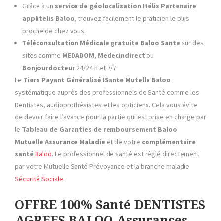
Grâce à un
service de géolocalisation
Itélis Partenaire
applitelis Baloo
, trouvez facilement le praticien le plus
proche de chez vous.
Téléconsultation Médicale gratuite Baloo Sante
sur des
sites comme
MEDADOM
,
Medecindirect
ou
Bonjourdocteur
24/24 h et 7/7
Le
Tiers Payant
Généralisé ISante Mutelle
Baloo
systématique auprès des professionnels de Santé comme les
Dentistes, audioprothésistes et les opticiens. Cela vous évite
de devoir faire l’avance pour la partie qui est prise en charge par
le
Tableau de Garanties de remboursement Baloo
Mutuelle Assurance Maladie
et de votre
complémentaire
santé
Baloo
. Le professionnel de santé est réglé directement
par votre Mutuelle Santé Prévoyance et la branche maladie
Sécurité Sociale
.
OFFRE 100% Santé DENTISTES
AGREES BALOO Assurances