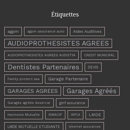
Étiquettes
agpm
Aides Auditives
agpm assurance auto
AUDIOPROTHESISTES AGREES
AUDIOPROTHESISTES AGREES AUDISTYA
CREDIT MUNICIPAL
Dentistes Partenaires
DEVIS
Garage Partenaire
Family protect axa
Garages Agréés
GARAGES AGREES
Garages agréés Assercar
gmf assurance
LMDE
Harmonie Mutuelle
IDMACIF
INPCA
LMDE MUTUELLE ETUDIANTE
lybernet assurances