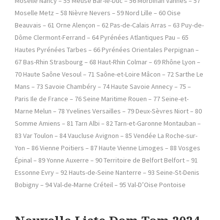
Moselle Nancy – 55 Meuse Bar-le-Duc – 56 Morbihan Vannes – 57
Moselle Metz – 58 Nièvre Nevers – 59 Nord Lille – 60 Oise
Beauvais – 61 Orne Alençon – 62 Pas-de-Calais Arras – 63 Puy-de-
Dôme Clermont-Ferrand – 64 Pyrénées Atlantiques Pau – 65
Hautes Pyrénées Tarbes – 66 Pyrénées Orientales Perpignan –
67 Bas-Rhin Strasbourg – 68 Haut-Rhin Colmar – 69 Rhône Lyon –
70 Haute Saône Vesoul – 71 Saône-et-Loire Mâcon – 72 Sarthe Le
Mans – 73 Savoie Chambéry – 74 Haute Savoie Annecy – 75 –
Paris Ile de France – 76 Seine Maritime Rouen – 77 Seine-et-
Marne Melun – 78 Yvelines Versailles – 79 Deux-Sèvres Niort – 80
Somme Amiens – 81 Tarn Albi – 82 Tarn-et-Garonne Montauban –
83 Var Toulon – 84 Vaucluse Avignon – 85 Vendée La Roche-sur-
Yon – 86 Vienne Poitiers – 87 Haute Vienne Limoges – 88 Vosges
Épinal – 89 Yonne Auxerre – 90 Territoire de Belfort Belfort – 91
Essonne Evry – 92 Hauts-de-Seine Nanterre – 93 Seine-St-Denis
Bobigny – 94 Val-de-Marne Créteil – 95 Val-D’Oise Pontoise