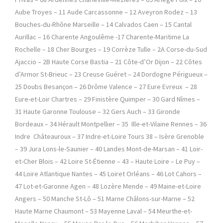
Aube Troyes – 11 Aude Carcassonne – 12 Aveyron Rodez – 13
Bouches-du-Rhône Marseille – 14 Calvados Caen – 15 Cantal
Aurillac – 16 Charente Angoulême -17 Charente-Maritime La
Rochelle – 18 Cher Bourges – 19 Corrèze Tulle – 2A Corse-du-Sud
Ajaccio – 2B Haute Corse Bastia – 21 Côte-d’Or Dijon – 22 Côtes
d’Armor St-Brieuc – 23 Creuse Guéret – 24 Dordogne Périgueux –
25 Doubs Besançon – 26 Drôme Valence – 27 Eure Evreux – 28
Eure-et-Loir Chartres – 29 Finistère Quimper – 30 Gard Nîmes –
31 Haute Garonne Toulouse – 32 Gers Auch – 33 Gironde
Bordeaux – 34 Hérault Montpellier – 35 Ille-et-Vilaine Rennes – 36
Indre Châteauroux – 37 Indre-et-Loire Tours 38 – Isère Grenoble
– 39 Jura Lons-le-Saunier – 40 Landes Mont-de-Marsan – 41 Loir-
et-Cher Blois – 42 Loire St-Étienne – 43 – Haute Loire – Le Puy –
44 Loire Atlantique Nantes – 45 Loiret Orléans – 46 Lot Cahors –
47 Lot-et-Garonne Agen – 48 Lozère Mende – 49 Maine-et-Loire
Angers – 50 Manche St-Lô – 51 Marne Châlons-sur-Marne – 52
Haute Marne Chaumont – 53 Mayenne Laval – 54 Meurthe-et-