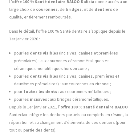
L’
offre 100 % Santé dentaire
BALOO Kalixia
donne accès à un
large choix de
couronnes
, de
bridges
, et de
dentiers
de
qualité, entièrement remboursés.
Dans le détail, l’offre 100 % Santé dentaire s’applique depuis le
1er janvier 2020 :
pour les
dents visibles
(incisives, canines et premières
prémolaires) : aux couronnes céramométalliques et
céramiques monolithiques hors zircone ;
pour les
dents visibles
(incisives, canines, premières et
deuxièmes prémolaires) : aux couronnes en zircone ;
pour
toutes les dents
: aux couronnes métalliques ;
pour les
incisives
: aux bridges céramométalliques.
Depuis le 1er janvier 2021, l’
offre 100 % santé dentaire BALOO
Santeclair intègre les dentiers partiels ou complets en résine, la
réparation et au changement d’éléments de ces dentiers (pour
tout ou partie des dents).