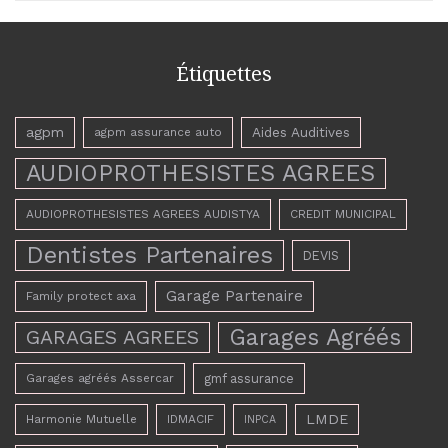
Étiquettes
agpm
Aides Auditives
agpm assurance auto
AUDIOPROTHESISTES AGREES
AUDIOPROTHESISTES AGREES AUDISTYA
CREDIT MUNICIPAL
Dentistes Partenaires
DEVIS
Garage Partenaire
Family protect axa
Garages Agréés
GARAGES AGREES
Garages agréés Assercar
gmf assurance
LMDE
Harmonie Mutuelle
IDMACIF
INPCA