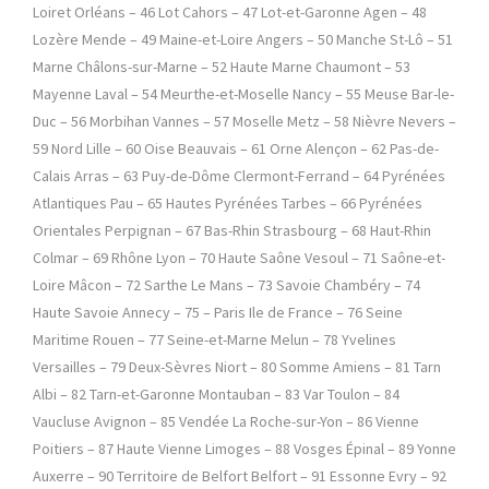
Loiret Orléans – 46 Lot Cahors – 47 Lot-et-Garonne Agen – 48
Lozère Mende – 49 Maine-et-Loire Angers – 50 Manche St-Lô – 51
Marne Châlons-sur-Marne – 52 Haute Marne Chaumont – 53
Mayenne Laval – 54 Meurthe-et-Moselle Nancy – 55 Meuse Bar-le-
Duc – 56 Morbihan Vannes – 57 Moselle Metz – 58 Nièvre Nevers –
59 Nord Lille – 60 Oise Beauvais – 61 Orne Alençon – 62 Pas-de-
Calais Arras – 63 Puy-de-Dôme Clermont-Ferrand – 64 Pyrénées
Atlantiques Pau – 65 Hautes Pyrénées Tarbes – 66 Pyrénées
Orientales Perpignan – 67 Bas-Rhin Strasbourg – 68 Haut-Rhin
Colmar – 69 Rhône Lyon – 70 Haute Saône Vesoul – 71 Saône-et-
Loire Mâcon – 72 Sarthe Le Mans – 73 Savoie Chambéry – 74
Haute Savoie Annecy – 75 – Paris Ile de France – 76 Seine
Maritime Rouen – 77 Seine-et-Marne Melun – 78 Yvelines
Versailles – 79 Deux-Sèvres Niort – 80 Somme Amiens – 81 Tarn
Albi – 82 Tarn-et-Garonne Montauban – 83 Var Toulon – 84
Vaucluse Avignon – 85 Vendée La Roche-sur-Yon – 86 Vienne
Poitiers – 87 Haute Vienne Limoges – 88 Vosges Épinal – 89 Yonne
Auxerre – 90 Territoire de Belfort Belfort – 91 Essonne Evry – 92