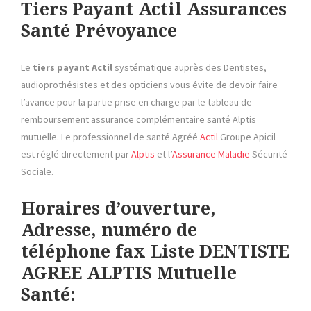
Tiers Payant Actil Assurances
Santé Prévoyance
Le
tiers payant
Actil
systématique auprès des Dentistes,
audioprothésistes et des opticiens vous évite de devoir faire
l’avance pour la partie prise en charge par le tableau de
remboursement assurance complémentaire santé Alptis
mutuelle. Le professionnel de santé Agréé
Actil
Groupe Apicil
est réglé directement par
Alptis
et l’
Assurance Maladie
Sécurité
Sociale.
Horaires d’ouverture,
Adresse, numéro de
téléphone fax Liste DENTISTE
AGREE ALPTIS Mutuelle
Santé: