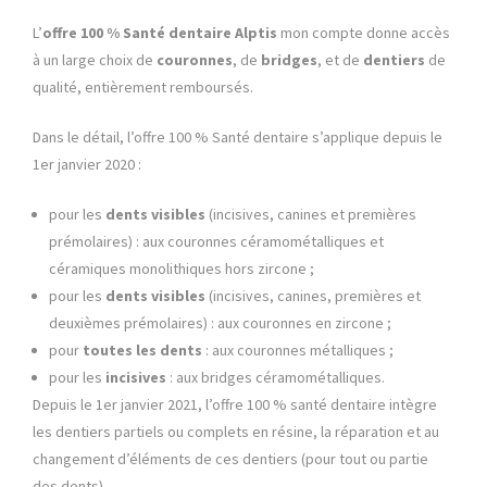
L’
offre 100 % Santé dentaire Alptis
mon compte donne accès
à un large choix de
couronnes
, de
bridges
, et de
dentiers
de
qualité, entièrement remboursés.
Dans le détail, l’offre 100 % Santé dentaire s’applique depuis le
1er janvier 2020 :
pour les
dents visibles
(incisives, canines et premières
prémolaires) : aux couronnes céramométalliques et
céramiques monolithiques hors zircone ;
pour les
dents visibles
(incisives, canines, premières et
deuxièmes prémolaires) : aux couronnes en zircone ;
pour
toutes les dents
: aux couronnes métalliques ;
pour les
incisives
: aux bridges céramométalliques.
Depuis le 1er janvier 2021, l’offre 100 % santé dentaire intègre
les dentiers partiels ou complets en résine, la réparation et au
changement d’éléments de ces dentiers (pour tout ou partie
des dents).