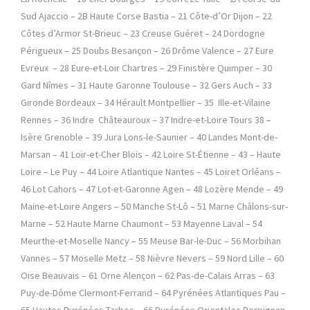
Sud Ajaccio – 2B Haute Corse Bastia – 21 Côte-d’Or Dijon – 22
Côtes d’Armor St-Brieuc – 23 Creuse Guéret – 24 Dordogne
Périgueux – 25 Doubs Besançon – 26 Drôme Valence – 27 Eure
Evreux – 28 Eure-et-Loir Chartres – 29 Finistère Quimper – 30
Gard Nîmes – 31 Haute Garonne Toulouse – 32 Gers Auch – 33
Gironde Bordeaux – 34 Hérault Montpellier – 35 Ille-et-Vilaine
Rennes – 36 Indre Châteauroux – 37 Indre-et-Loire Tours 38 –
Isère Grenoble – 39 Jura Lons-le-Saunier – 40 Landes Mont-de-
Marsan – 41 Loir-et-Cher Blois – 42 Loire St-Étienne – 43 – Haute
Loire – Le Puy – 44 Loire Atlantique Nantes – 45 Loiret Orléans –
46 Lot Cahors – 47 Lot-et-Garonne Agen – 48 Lozère Mende – 49
Maine-et-Loire Angers – 50 Manche St-Lô – 51 Marne Châlons-sur-
Marne – 52 Haute Marne Chaumont – 53 Mayenne Laval – 54
Meurthe-et-Moselle Nancy – 55 Meuse Bar-le-Duc – 56 Morbihan
Vannes – 57 Moselle Metz – 58 Nièvre Nevers – 59 Nord Lille – 60
Oise Beauvais – 61 Orne Alençon – 62 Pas-de-Calais Arras – 63
Puy-de-Dôme Clermont-Ferrand – 64 Pyrénées Atlantiques Pau –
65 Hautes Pyrénées Tarbes – 66 Pyrénées Orientales Perpignan