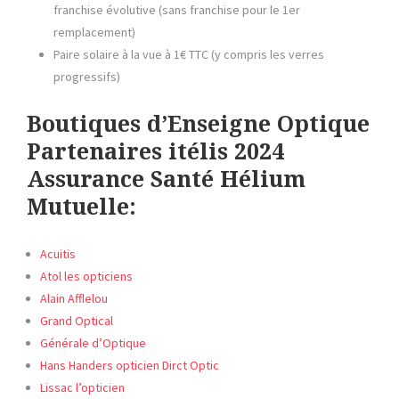
franchise évolutive (sans franchise pour le 1er
remplacement)
Paire solaire à la vue à 1€ TTC (y compris les verres
progressifs)
Boutiques d’Enseigne Optique
Partenaires itélis 2024
Assurance Santé Hélium
Mutuelle:
Acuitis
Atol les opticiens
Alain Afflelou
Grand Optical
Générale d’Optique
Hans Handers opticien Dirct Optic
Lissac l’opticien