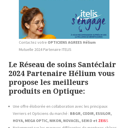
Contactez votre
OPTICIENS AGREES Hélium
Mutuelle 2024 Partenaire ITELIS
Le Réseau de soins Santéclair
2024 Partenaire Hélium vous
propose les meilleurs
produits en Optique:
Une offre éloborée en collaboration avec les principaux
Verriers et Opticiens du marché :
BBGR, CODIR, ESSILOR,
HOYA, MEGA OPTIC, NIKON, NOVACEL, SEIKO et
ZEIS
S
Notamment sur les marques différentes de montures chères