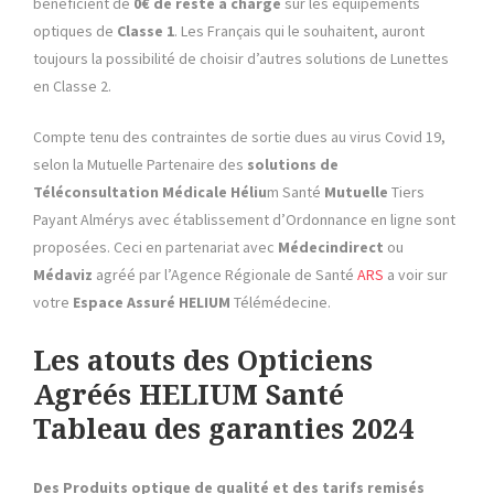
bénéficient de
0€ de reste à charge
sur les équipements
optiques de
Classe 1
. Les Français qui le souhaitent, auront
toujours la possibilité de choisir d’autres solutions de Lunettes
en Classe 2.
Compte tenu des contraintes de sortie dues au virus Covid 19,
selon la Mutuelle Partenaire des
solutions de
Téléconsultation Médicale
Héliu
m Santé
Mutuelle
Tiers
Payant Almérys avec établissement d’Ordonnance en ligne sont
proposées. Ceci en partenariat avec
Médecindirect
ou
Médaviz
agréé par l’Agence Régionale de Santé
ARS
a voir sur
votre
Espace Assuré HELIUM
Télémédecine.
Les atouts des Opticiens
Agréés HELIUM Santé
Tableau des garanties 2024
Des Produits optique de qualité et des tarifs remisés