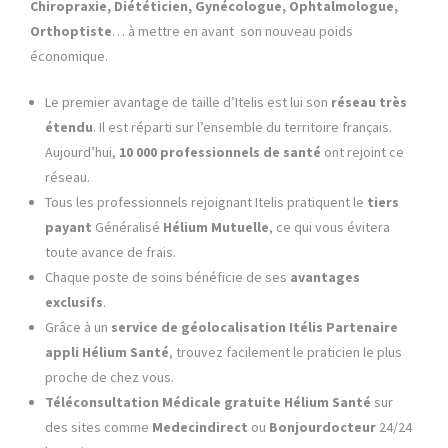
Chiropraxie, Diététicien, Gynécologue, Ophtalmologue,
Orthoptiste
… à mettre en avant son nouveau poids
économique.
Le premier avantage de taille d’Itelis est lui son
réseau très
étendu
. Il est réparti sur l’ensemble du territoire français.
Aujourd’hui,
10 000 professionnels de santé
ont rejoint ce
réseau.
Tous les professionnels rejoignant Itelis pratiquent le
tiers
payant
Généralisé
Hélium Mutuelle
, ce qui vous évitera
toute avance de frais.
Chaque poste de soins bénéficie de ses
avantages
exclusifs
.
Grâce à un
service de géolocalisation
Itélis Partenaire
appli Hélium Santé
, trouvez facilement le praticien le plus
proche de chez vous.
Téléconsultation Médicale gratuite Hélium Santé
sur
des sites comme
Medecindirect
ou
Bonjourdocteur
24/24