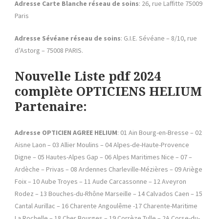
Adresse Carte Blanche réseau de soins
: 26, rue Laffitte 75009
Paris
Adresse Sévéane réseau de soins
: G.I.E. Sévéane – 8/10, rue
d’Astorg – 75008 PARIS.
Nouvelle Liste pdf 2024
complète OPTICIENS HELIUM
Partenaire:
Adresse OPTICIEN AGREE HELIUM
: 01 Ain Bourg-en-Bresse – 02
Aisne Laon – 03 Allier Moulins – 04 Alpes-de-Haute-Provence
Digne – 05 Hautes-Alpes Gap – 06 Alpes Maritimes Nice – 07 –
Ardèche – Privas – 08 Ardennes Charleville-Mézières – 09 Ariège
Foix – 10 Aube Troyes – 11 Aude Carcassonne – 12 Aveyron
Rodez – 13 Bouches-du-Rhône Marseille – 14 Calvados Caen – 15
Cantal Aurillac – 16 Charente Angoulême -17 Charente-Maritime
La Rochelle – 18 Cher Bourges – 19 Corrèze Tulle – 2A Corse-du-