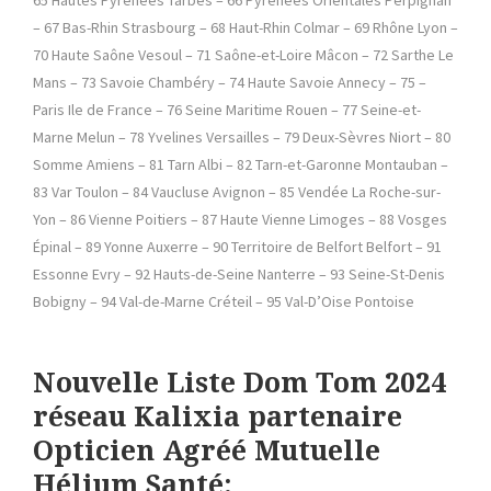
– 67 Bas-Rhin Strasbourg – 68 Haut-Rhin Colmar – 69 Rhône Lyon –
70 Haute Saône Vesoul – 71 Saône-et-Loire Mâcon – 72 Sarthe Le
Mans – 73 Savoie Chambéry – 74 Haute Savoie Annecy – 75 –
Paris Ile de France – 76 Seine Maritime Rouen – 77 Seine-et-
Marne Melun – 78 Yvelines Versailles – 79 Deux-Sèvres Niort – 80
Somme Amiens – 81 Tarn Albi – 82 Tarn-et-Garonne Montauban –
83 Var Toulon – 84 Vaucluse Avignon – 85 Vendée La Roche-sur-
Yon – 86 Vienne Poitiers – 87 Haute Vienne Limoges – 88 Vosges
Épinal – 89 Yonne Auxerre – 90 Territoire de Belfort Belfort – 91
Essonne Evry – 92 Hauts-de-Seine Nanterre – 93 Seine-St-Denis
Bobigny – 94 Val-de-Marne Créteil – 95 Val-D’Oise Pontoise
Nouvelle Liste Dom Tom 2024
réseau Kalixia partenaire
Opticien Agréé Mutuelle
Hélium Santé: