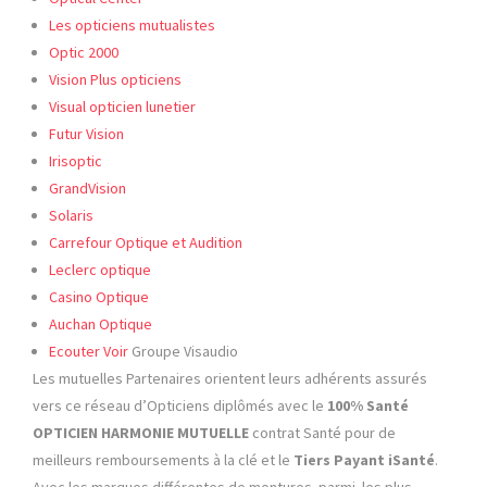
Les opticiens mutualistes
Optic
2000
Vision Plus opticiens
Visual opticien lunetier
Futur Vision
Irisoptic
GrandVision
Solaris
Carrefour Optique et Audition
Leclerc optique
Casino Optique
Auchan Optique
Ecouter Voir
Groupe Visaudio
Les mutuelles Partenaires orientent leurs adhérents assurés
vers ce réseau d’Opticiens diplômés avec le
100% Santé
OPTICIEN HARMONIE MUTUELLE
contrat Santé pour de
meilleurs remboursements à la clé et le
Tiers Payant iSanté
.
Avec les marques différentes de montures parmi les plus