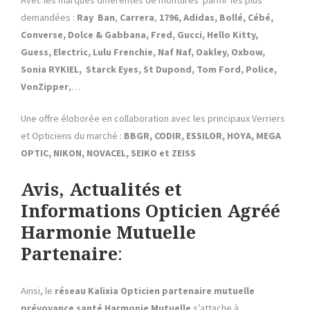
demandées :
Ray Ban
,
Carrera
,
1796, Adidas, Bollé, Cébé,
Converse, Dolce & Gabbana, Fred, Gucci, Hello Kitty,
Guess, Electric, Lulu Frenchie, Naf Naf, Oakley, Oxbow,
Sonia RYKIEL, Starck Eyes, St Dupond, Tom Ford, Police,
VonZipper
,…
Une offre éloborée en collaboration avec les principaux Verriers
et Opticiens du marché :
BBGR, CODIR, ESSILOR, HOYA, MEGA
OPTIC, NIKON, NOVACEL, SEIKO et ZEISS
Avis, Actualités et
Informations Opticien Agréé
Harmonie Mutuelle
Partenaire
:
Ainsi, le
réseau Kalixia
Opticien partenaire mutuelle
prévoyance santé
Harmonie Mutuelle
s’attache à