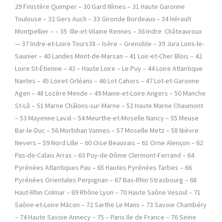
29 Finistère Quimper – 30 Gard Nîmes – 31 Haute Garonne
Toulouse – 32 Gers Auch – 33 Gironde Bordeaux – 34 Hérault
Montpellier – – 35 Ille-et-Vilaine Rennes – 36 Indre Châteauroux
— 37 Indre-et-Loire Tours38 – Isère – Grenoble – 39 Jura Lons-le-
Saunier – 40 Landes Mont-de-Marsan – 41 Loir-et-Cher Blois – 42
Loire St-Étienne – 43 – Haute Loire – Le Puy – 44 Loire Atlantique
Nantes – 45 Loiret Orléans – 46 Lot Cahors – 47 Lot-et-Garonne
Agen – 48 Lozère Mende – 49 Maine-et-Loire Angers – 50 Manche
St-Lô – 51 Marne Châlons-sur-Marne – 52 Haute Marne Chaumont
– 53 Mayenne Laval – 54 Meurthe-et-Moselle Nancy – 55 Meuse
Bar-le-Duc – 56 Morbihan Vannes – 57 Moselle Metz – 58 Nièvre
Nevers – 59 Nord Lille – 60 Oise Beauvais – 61 Orne Alençon – 62
Pas-de-Calais Arras – 63 Puy-de-Dôme Clermont-Ferrand – 64
Pyrénées Atlantiques Pau – 65 Hautes Pyrénées Tarbes – 66
Pyrénées Orientales Perpignan – 67 Bas-Rhin Strasbourg – 68
Haut-Rhin Colmar – 69 Rhône Lyon – 70 Haute Saône Vesoul – 71
Saône-et-Loire Mâcon – 72 Sarthe Le Mans – 73 Savoie Chambéry
– 74 Haute Savoie Annecy – 75 – Paris Ile de France – 76 Seine