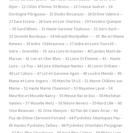
Dijon – 22 Côtes d’Armor St-Brieuc – 23 Creuse Guéret – 24
Dordogne Périgueux – 25 Doubs Besançon – 26 Drôme Valence –
27 Eure Evreux – 28 Eure-et-Loir Chartres – 29 Finistère Quimper
– 30 Gard Nîmes – 31 Haute Garonne Toulouse – 32 Gers Auch –
33 Gironde Bordeaux – 34 Hérault Montpellier – – 35 Ille-et-Vilaine
Rennes – 36 Indre Châteauroux — 37 Indre-et-Loire Tours38 –
Isère – Grenoble – 39 Jura Lons-le-Saunier – 40 Landes Mont-de-
Marsan – 41 Loir-et-Cher Blois – 42 Loire St-Étienne – 43 – Haute
Loire – Le Puy – 44 Loire Atlantique Nantes – 45 Loiret Orléans –
46 Lot Cahors – 47 Lot-et-Garonne Agen – 48 Lozère Mende – 49
Maine-et-Loire Angers – 50 Manche St-Lô – 51 Marne Châlons-sur-
Marne – 52 Haute Marne Chaumont – 53 Mayenne Laval – 54
Meurthe-et-Moselle Nancy – 55 Meuse Bar-le-Duc – 56 Morbihan
Vannes – 57 Moselle Metz – 58 Nièvre Nevers – 59 Nord Lille – 60
Oise Beauvais – 61 Orne Alençon – 62 Pas-de-Calais Arras – 63
Puy-de-Dôme Clermont-Ferrand – 64 Pyrénées Atlantiques Pau –
65 Hautes Pyrénées Tarbes – 66 Pyrénées Orientales Perpignan
– 67 Bas-Rhin Strasbourg – 68 Haut-Rhin Colmar – 69 Rhône Lyon –