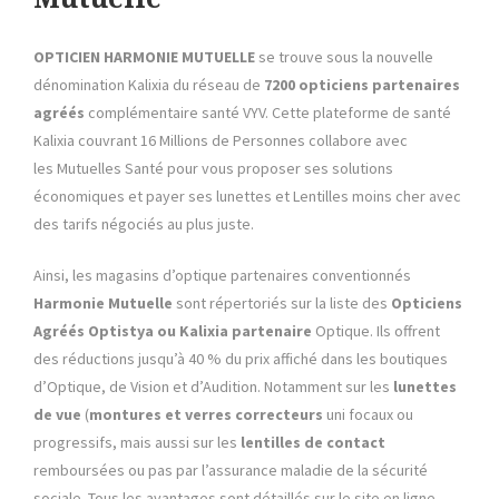
OPTICIEN HARMONIE MUTUELLE
se trouve sous la nouvelle
dénomination Kalixia du réseau de
7200 opticiens partenaires
agréés
complémentaire santé VYV. Cette plateforme de santé
Kalixia couvrant 16 Millions de Personnes collabore avec
les Mutuelles Santé pour vous proposer ses solutions
économiques et payer ses lunettes et Lentilles moins cher avec
des tarifs négociés au plus juste.
Ainsi, les magasins d’optique partenaires conventionnés
Harmonie Mutuelle
sont répertoriés sur la liste des
Opticiens
Agréés Optistya ou Kalixia
partenaire
Optique. Ils offrent
des réductions jusqu’à 40 % du prix affiché dans les boutiques
d’Optique, de Vision et d’Audition. Notamment sur les
lunettes
de vue
(
montures et verres correcteurs
uni focaux ou
progressifs, mais aussi sur les
lentilles de contact
remboursées ou pas par l’assurance maladie de la sécurité
sociale. Tous les avantages sont détaillés sur le site en ligne