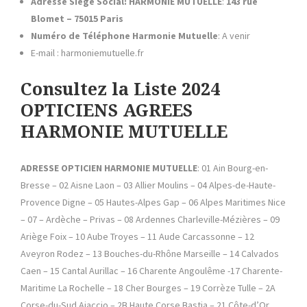
Adresse Siège Social: HARMONIE MUTUELLE
:
143 rue
Blomet – 75015 Paris
Numéro de Téléphone Harmonie Mutuelle
: A venir
E-mail : harmoniemutuelle.fr
Consultez la Liste 2024
OPTICIENS AGREES
HARMONIE MUTUELLE
ADRESSE OPTICIEN HARMONIE MUTUELLE
: 01 Ain Bourg-en-
Bresse – 02 Aisne Laon – 03 Allier Moulins – 04 Alpes-de-Haute-
Provence Digne – 05 Hautes-Alpes Gap – 06 Alpes Maritimes Nice
– 07 – Ardèche – Privas – 08 Ardennes Charleville-Mézières – 09
Ariège Foix – 10 Aube Troyes – 11 Aude Carcassonne – 12
Aveyron Rodez – 13 Bouches-du-Rhône Marseille – 14 Calvados
Caen – 15 Cantal Aurillac – 16 Charente Angoulême -17 Charente-
Maritime La Rochelle – 18 Cher Bourges – 19 Corrèze Tulle – 2A
Corse-du-Sud Ajaccio – 2B Haute Corse Bastia – 21 Côte-d’Or