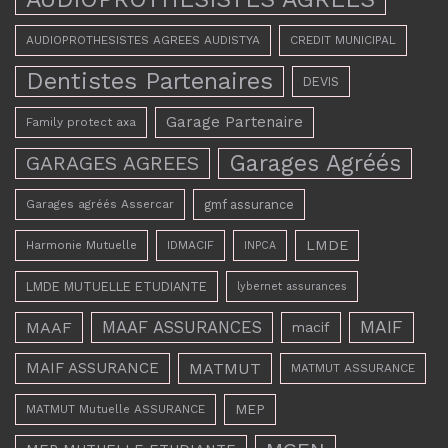
AUDIOPROTHESISTES AGREES AUDISTYA
CREDIT MUNICIPAL
Dentistes Partenaires
DEVIS
Garage Partenaire
Family protect axa
Garages Agréés
GARAGES AGREES
Garages agréés Assercar
gmf assurance
LMDE
Harmonie Mutuelle
IDMACIF
INPCA
LMDE MUTUELLE ETUDIANTE
lybernet assurances
MAAF ASSURANCES
MAIF
MAAF
macif
MAIF ASSURANCE
MATMUT
MATMUT ASSURANCE
MEP
MATMUT Mutuelle ASSURANCE