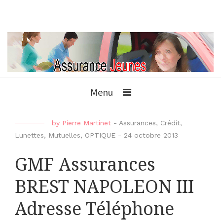
Menu
by
Pierre Martinet
-
Assurances
,
Crédit
,
Lunettes
,
Mutuelles
,
OPTIQUE
-
24 octobre 2013
GMF Assurances
BREST NAPOLEON III
Adresse Téléphone