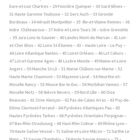
Eure-et-Loir Chartres – 29 Finistère Quimper – 30 Gard Nîmes –
31 Haute Garonne Toulouse – 32 Gers Auch – 33 Gironde
Bordeaux – 34 Hérault Montpellier – 35 Ille-et-Vilaine Rennes – 36
Indre Châteauroux – 37 Indre-et-Loire Tours 38 – Isère Grenoble
– 39 Jura Lons-le-Saunier – 40 Landes Mont-de-Marsan – 41 Loir-
et-Cher Blois – 42 Loire St-Étienne – 43 – Haute Loire – Le Puy –
44 Loire Atlantique Nantes – 45 Loiret Orléans – 46 Lot Cahors –
47 Lot-et-Garonne Agen – 48 Lozère Mende – 49 Maine-et-Loire
Angers – 50 Manche St-Lô – 51 Marne Châlons-sur-Marne – 52
Haute Marne Chaumont – 53 Mayenne Laval – 54 Meurthe-et-
Moselle Nancy – 55 Meuse Bar-le-Duc – 56 Morbihan Vannes – 57
Moselle Metz – 58 Nièvre Nevers – 59 Nord Lille – 60 Oise
Beauvais – 61 Orne Alençon – 62 Pas-de-Calais Arras – 63 Puy-de-
Dôme Clermont-Ferrand – 64 Pyrénées Atlantiques Pau – 65
Hautes Pyrénées Tarbes – 66 Pyrénées Orientales Perpignan –
67 Bas-Rhin Strasbourg – 68 Haut-Rhin Colmar – 69 Rhône Lyon –
70 Haute Saône Vesoul – 71 Saône-et-Loire Mâcon – 72 Sarthe Le
Mans – 73 Savoie Chambéry – 74 Haute Savoie Annecy – 75 –