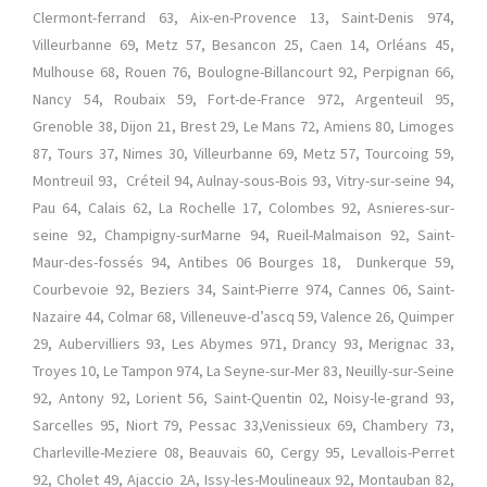
Clermont-ferrand 63, Aix-en-Provence 13, Saint-Denis 974,
Villeurbanne 69, Metz 57, Besancon 25, Caen 14, Orléans 45,
Mulhouse 68, Rouen 76, Boulogne-Billancourt 92, Perpignan 66,
Nancy 54, Roubaix 59, Fort-de-France 972, Argenteuil 95,
Grenoble 38, Dijon 21, Brest 29, Le Mans 72, Amiens 80, Limoges
87, Tours 37, Nimes 30, Villeurbanne 69, Metz 57, Tourcoing 59,
Montreuil 93, Créteil 94, Aulnay-sous-Bois 93, Vitry-sur-seine 94,
Pau 64, Calais 62, La Rochelle 17, Colombes 92, Asnieres-sur-
seine 92, Champigny-surMarne 94, Rueil-Malmaison 92, Saint-
Maur-des-fossés 94, Antibes 06 Bourges 18, Dunkerque 59,
Courbevoie 92, Beziers 34, Saint-Pierre 974, Cannes 06, Saint-
Nazaire 44, Colmar 68, Villeneuve-d’ascq 59, Valence 26, Quimper
29, Aubervilliers 93, Les Abymes 971, Drancy 93, Merignac 33,
Troyes 10, Le Tampon 974, La Seyne-sur-Mer 83, Neuilly-sur-Seine
92, Antony 92, Lorient 56, Saint-Quentin 02, Noisy-le-grand 93,
Sarcelles 95, Niort 79, Pessac 33,Venissieux 69, Chambery 73,
Charleville-Meziere 08, Beauvais 60, Cergy 95, Levallois-Perret
92, Cholet 49, Ajaccio 2A, Issy-les-Moulineaux 92, Montauban 82,