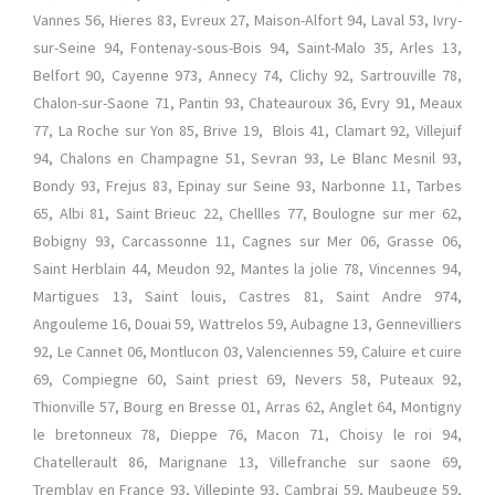
Vannes 56, Hieres 83, Evreux 27, Maison-Alfort 94, Laval 53, Ivry-
sur-Seine 94, Fontenay-sous-Bois 94, Saint-Malo 35, Arles 13,
Belfort 90, Cayenne 973, Annecy 74, Clichy 92, Sartrouville 78,
Chalon-sur-Saone 71, Pantin 93, Chateauroux 36, Evry 91, Meaux
77, La Roche sur Yon 85, Brive 19, Blois 41, Clamart 92, Villejuif
94, Chalons en Champagne 51, Sevran 93, Le Blanc Mesnil 93,
Bondy 93, Frejus 83, Epinay sur Seine 93, Narbonne 11, Tarbes
65, Albi 81, Saint Brieuc 22, Chellles 77, Boulogne sur mer 62,
Bobigny 93, Carcassonne 11, Cagnes sur Mer 06, Grasse 06,
Saint Herblain 44, Meudon 92, Mantes la jolie 78, Vincennes 94,
Martigues 13, Saint louis, Castres 81, Saint Andre 974,
Angouleme 16, Douai 59, Wattrelos 59, Aubagne 13, Gennevilliers
92, Le Cannet 06, Montlucon 03, Valenciennes 59, Caluire et cuire
69, Compiegne 60, Saint priest 69, Nevers 58, Puteaux 92,
Thionville 57, Bourg en Bresse 01, Arras 62, Anglet 64, Montigny
le bretonneux 78, Dieppe 76, Macon 71, Choisy le roi 94,
Chatellerault 86, Marignane 13, Villefranche sur saone 69,
Tremblay en France 93, Villepinte 93, Cambrai 59, Maubeuge 59,