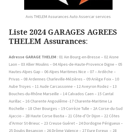
Avis THELEM Assurances Auto Assercar services
Liste 2024 GARAGES AGREES
THELEM Assurances
:
Adresse GARAGE THELEM
: 01 Ain Bourg-en-Bresse – 02 Aisne
Laon – 03 Allier Moulins – 04 Alpes-de-Haute-Provence Digne – 05
Hautes-Alpes Gap – 06 Alpes Maritimes Nice – 07 – Ardèche –
Privas – 08 Ardennes Charleville-Mézières – 09 Ariège Foix – 10
Aube Troyes – 11 Aude Carcassonne – 12 Aveyron Rodez – 13
Bouches-du-Rhône Marseille – 14 Calvados Caen – 15 Cantal
Aurillac – 16 Charente Angoulême -17 Charente-Maritime La
Rochelle – 18 Cher Bourges – 19 Corrèze Tulle – 2A Corse-du-Sud
Ajaccio – 2B Haute Corse Bastia – 21 Côte-d’Or Dijon – 22 Côtes
d’Armor St-Brieuc – 23 Creuse Guéret – 24 Dordogne Périgueux –
25 Doubs Besançon – 26 Drôme Valence – 27 Eure Evreux – 28