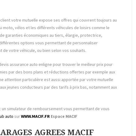
lient votre mutuelle expose ses offres qui couvrent toujours au
ssi moto, vélos et les différents véhicules de loisirs comme le
e garanties économiques au tiers, élargie, protectrice,
différentes options vous permettant de personnaliser
at de votre véhicule, ou bien selon vos souhaits.
vis assurance auto enligne pour trouver le meilleur prix pour
ies par des bons plans et réductions offertes par exemple aux
e attention particulière est aussi apportée par votre mutuelle
aux jeunes conducteurs par des tarifs à prix bas, notamment aux
vec un simulateur de remboursement vous permettant de vous
ub auto
sur
WWW.MACIF.FR
Espace MACIF
 GARAGES AGREES MACIF