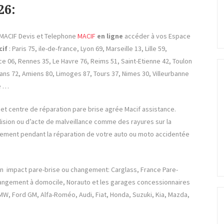
26:
MACIF Devis et Telephone
MACIF
en ligne
accéder à vos Espace
cif
: Paris 75, ile-de-france, Lyon 69, Marseille 13, Lille 59,
e 06, Rennes 35, Le Havre 76, Reims 51, Saint-Etienne 42, Toulon
Mans 72, Amiens 80, Limoges 87, Tours 37, Nimes 30, Villeurbanne
e …
et centre de réparation pare brise agrée Macif assistance.
lision ou d’acte de malveillance comme des rayures sur la
cement pendant la réparation de votre auto ou moto accidentée
on impact pare-brise ou changement: Carglass, France Pare-
changement à domocile, Norauto et les garages concessionnaires
W, Ford GM, Alfa-Roméo, Audi, Fiat, Honda, Suzuki, Kia, Mazda,