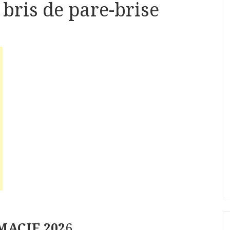
bris de pare-brise
 MACIF 202
6