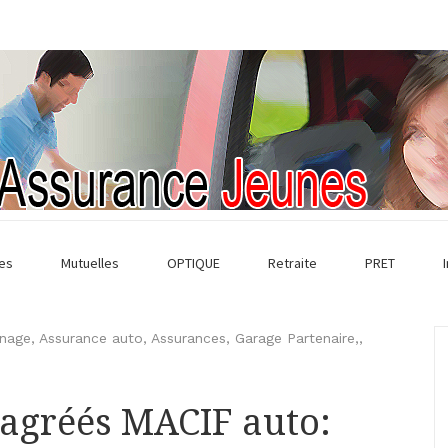
es
Mutuelles
OPTIQUE
Retraite
PRET
nnage
,
Assurance auto
,
Assurances
,
Garage Partenaire,
,
 agréés MACIF auto: