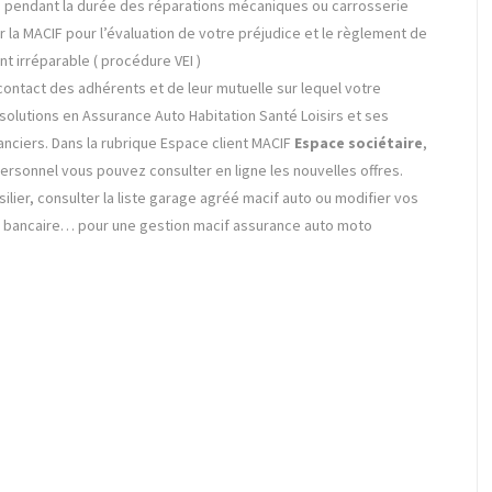
e pendant la durée des réparations mécaniques ou carrosserie
r la MACIF pour l’évaluation de votre préjudice et le règlement de
t irréparable ( procédure VEI )
 contact des adhérents et de leur mutuelle sur lequel votre
olutions en Assurance Auto Habitation Santé Loisirs et ses
anciers. Dans la rubrique Espace client MACIF
Espace sociétaire
,
rsonnel vous pouvez consulter en ligne les nouvelles offres.
ilier, consulter la liste garage agréé macif auto ou modifier vos
bancaire… pour une gestion macif assurance auto moto