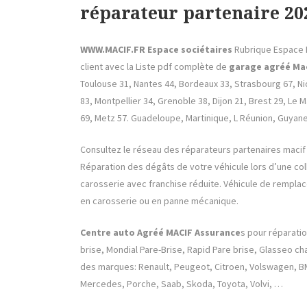
réparateur partenaire 20
WWW.MACIF.FR Espace sociétaires
Rubrique Espace 
client avec la Liste pdf complète de
garage agréé Ma
Toulouse 31, Nantes 44, Bordeaux 33, Strasbourg 67, Nic
83, Montpellier 34, Grenoble 38, Dijon 21, Brest 29, Le 
69, Metz 57. Guadeloupe, Martinique, L Réunion, Guyan
Consultez le réseau des réparateurs partenaires macif 
Réparation des dégâts de votre véhicule lors d’une col
carosserie avec franchise réduite. Véhicule de rempla
en carosserie ou en panne mécanique.
Centre auto Agréé MACIF Assurance
s pour réparati
brise, Mondial Pare-Brise, Rapid Pare brise, Glasseo 
des marques: Renault, Peugeot, Citroen, Volswagen, BM
Mercedes, Porche, Saab, Skoda, Toyota, Volvi, …