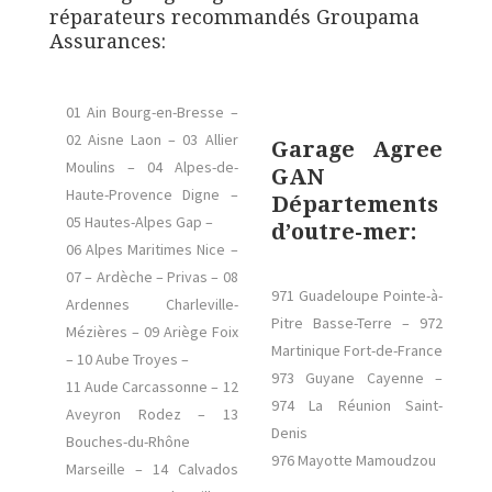
réparateurs recommandés Groupama
Assurances:
01 Ain Bourg-en-Bresse –
02 Aisne Laon – 03 Allier
Garage Agree
Moulins – 04 Alpes-de-
GAN
Haute-Provence Digne –
Départements
05 Hautes-Alpes Gap –
d’outre-mer:
06 Alpes Maritimes Nice –
07 – Ardèche – Privas – 08
971 Guadeloupe Pointe-à-
Ardennes Charleville-
Pitre Basse-Terre – 972
Mézières – 09 Ariège Foix
Martinique Fort-de-France
– 10 Aube Troyes –
973 Guyane Cayenne –
11 Aude Carcassonne – 12
974 La Réunion Saint-
Aveyron Rodez – 13
Denis
Bouches-du-Rhône
976 Mayotte Mamoudzou
Marseille – 14 Calvados