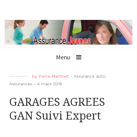
Menu
by
Pierre Martinet
-
Assurance auto
,
Assurances
-
4 mars 2018
GARAGES AGREES
GAN Suivi Expert