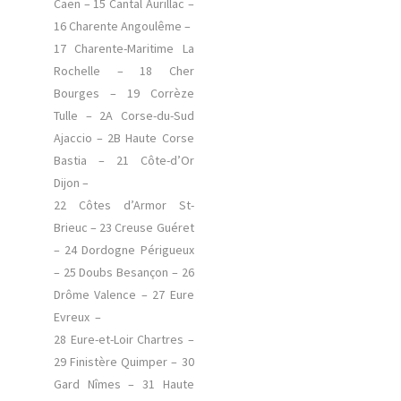
Caen – 15 Cantal Aurillac –
16 Charente Angoulême –
17 Charente-Maritime La
Rochelle – 18 Cher
Bourges – 19 Corrèze
Tulle – 2A Corse-du-Sud
Ajaccio – 2B Haute Corse
Bastia – 21 Côte-d’Or
Dijon –
22 Côtes d’Armor St-
Brieuc – 23 Creuse Guéret
– 24 Dordogne Périgueux
– 25 Doubs Besançon – 26
Drôme Valence – 27 Eure
Evreux –
28 Eure-et-Loir Chartres –
29 Finistère Quimper – 30
Gard Nîmes – 31 Haute