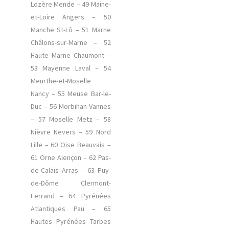
Lozère Mende – 49 Maine-
et-Loire Angers – 50
Manche St-Lô – 51 Marne
Châlons-sur-Marne – 52
Haute Marne Chaumont –
53 Mayenne Laval – 54
Meurthe-et-Moselle
Nancy – 55 Meuse Bar-le-
Duc – 56 Morbihan Vannes
– 57 Moselle Metz – 58
Nièvre Nevers – 59 Nord
Lille – 60 Oise Beauvais –
61 Orne Alençon – 62 Pas-
de-Calais Arras – 63 Puy-
de-Dôme Clermont-
Ferrand – 64 Pyrénées
Atlantiques Pau – 65
Hautes Pyrénées Tarbes