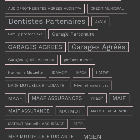
AUDIOPROTHESISTES AGREES AUDISTYA
CREDIT MUNICIPAL
Dentistes Partenaires
DEVIS
Garage Partenaire
Family protect axa
Garages Agréés
GARAGES AGREES
Garages agréés Assercar
gmf assurance
LMDE
Harmonie Mutuelle
IDMACIF
INPCA
LMDE MUTUELLE ETUDIANTE
lybernet assurances
MAAF ASSURANCES
MAIF
MAAF
macif
MAIF ASSURANCE
MATMUT
MATMUT ASSURANCE
MEP
MATMUT Mutuelle ASSURANCE
MGEN
MEP MUTUELLE ETUDIANTE