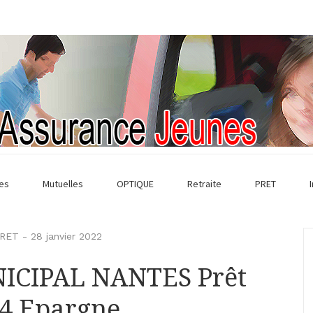
es
Mutuelles
OPTIQUE
Retraite
PRET
RET
-
28 janvier 2022
NICIPAL NANTES Prêt
24 Epargne