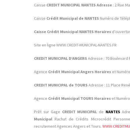
Caisse
CREDIT MUNICIPAL NANTES Adresse
: 2 Rue Ma
Caisse
Crédit Municipal de NANTES
Numéro de Téléph
Caisse Crédit Municipal NANTES Horaires
d’ouvertur
Site en ligne WWW.CREDIT-MUNICIPAL-NANTES.FR
CREDIT MUNICIPAL D’ANGERS
Adresse : 70 Boulevard
Agence
Crédit Municipal Angers Horaires
et Numéro 
CREDIT MUNICIPAL de TOURS
Adresse : 11 Place Ren
Agence
Crédit Municipal TOURS Horaires
et Numéro 
Prêt sur Gage
CREDIT MUNICIPAL
de
NANTES
Adre
Municipal
Rachat de Crédits Microcrédit Personn
recrutement Agences Angers et Tours.
WWW.CREDITMUN