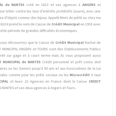
PAL de NANTES
créé en 1813 et ses agences à
ANGERS
et
our lutter contre les taux d’intérêts prohibitifs (usure), avec une
emise d’objets comme des bijoux. Appelé Mont de piété ou chez ma
1610 il prend le nom de Caisse de
Crédit Municipal
en 1918 avec
 cette période de grandes difficultés économiques.
 vous découvrirez que la Caisse de
Crédit Municipal
Rachat de
IT MUNICIPAL ANGERS et TOURS sont des Etablissements Publics
êt sur gage et à court terme mais ils vous proposent aussi
T MUNICIPAL de NANTES
Crédit personnel et prêt conso doit
ires ou les Seniors jusqu’à 80 ans et aux Associations de la Loi
ciales comme pour les prêts sociaux ou les
Microcrédit
à taux
CIPAL
et leurs 22 Agences en France dont la Caisse
CREDIT
0 NANTES et ses deux agences à Angers et Tours.