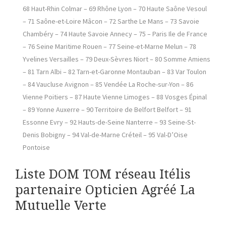
68 Haut-Rhin Colmar – 69 Rhône Lyon – 70 Haute Saône Vesoul
– 71 Saône-et-Loire Mâcon – 72 Sarthe Le Mans – 73 Savoie
Chambéry – 74 Haute Savoie Annecy – 75 – Paris Ile de France
– 76 Seine Maritime Rouen – 77 Seine-et-Marne Melun – 78
Yvelines Versailles – 79 Deux-Sèvres Niort – 80 Somme Amiens
– 81 Tarn Albi – 82 Tarn-et-Garonne Montauban – 83 Var Toulon
– 84 Vaucluse Avignon – 85 Vendée La Roche-sur-Yon – 86
Vienne Poitiers – 87 Haute Vienne Limoges – 88 Vosges Épinal
– 89 Yonne Auxerre – 90 Territoire de Belfort Belfort – 91
Essonne Evry – 92 Hauts-de-Seine Nanterre – 93 Seine-St-
Denis Bobigny – 94 Val-de-Marne Créteil – 95 Val-D’Oise
Pontoise
Liste DOM TOM réseau Itélis
partenaire Opticien Agréé La
Mutuelle Verte