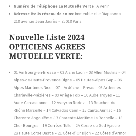
Numéro de Téléphone
La
Mutuelle Verte
: A venir
Adresse Itelis réseau de soins
: Immeuble « Le Diapason » –
218 avenue Jean Jaurès – 75019 Paris
Nouvelle Liste 2024
OPTICIENS AGREES
MUTUELLE VERTE:
01 Ain Bourg-en-Bresse – 02 Aisne Laon – 03 Allier Moulins – 04
Alpes-de-Haute-Provence Digne – 05 Hautes-Alpes Gap – 06
Alpes Maritimes Nice – 07 – Ardèche – Privas – 08 Ardennes
Charleville-Mézières – 09 Ariège Foix – 10 Aube Troyes – 11
Aude Carcassonne – 12 Aveyron Rodez – 13 Bouches-du-
Rhône Marseille – 14 Calvados Caen – 15 Cantal Aurillac – 16
Charente Angoulême -17 Charente-Maritime La Rochelle – 18
Cher Bourges – 19 Corrèze Tulle – 2A Corse-du-Sud Ajaccio –
2B Haute Corse Bastia – 21 Côte-d’Or Dijon – 22 Côtes d’Armor