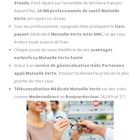
étendu
. Il est réparti sur l’ensemble du territoire français.
Aujourd’hui,
10 000 professionnels de santé
Mutuelle
Verte
ont rejoint ce réseau.
Tous les professionnels rejoignant Itelis pratiquent le
tiers
payant
Généralisé
Mutuelle Verte inter AMC
, ce qui vous
évitera toute avance de frais.
Chaque poste de soins bénéficie de ses
avantages
exclusifs La
Mutuelle Verte
Santé
.
Grâce à un
service de géolocalisation
Itélis Partenaire
appli
Mutuelle Verte
, trouvez facilement le praticien le plus
proche de chez vous.
Téléconsultation Médicale
Mutuelle Verte
sur des sites
comme
Medecindirect
ou
Bonjourdocteur
24/24 h et 7/7