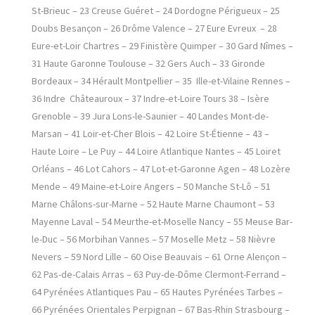
St-Brieuc – 23 Creuse Guéret – 24 Dordogne Périgueux – 25
Doubs Besançon – 26 Drôme Valence – 27 Eure Evreux – 28
Eure-et-Loir Chartres – 29 Finistère Quimper – 30 Gard Nîmes –
31 Haute Garonne Toulouse – 32 Gers Auch – 33 Gironde
Bordeaux – 34 Hérault Montpellier – 35 Ille-et-Vilaine Rennes –
36 Indre Châteauroux – 37 Indre-et-Loire Tours 38 – Isère
Grenoble – 39 Jura Lons-le-Saunier – 40 Landes Mont-de-
Marsan – 41 Loir-et-Cher Blois – 42 Loire St-Étienne – 43 –
Haute Loire – Le Puy – 44 Loire Atlantique Nantes – 45 Loiret
Orléans – 46 Lot Cahors – 47 Lot-et-Garonne Agen – 48 Lozère
Mende – 49 Maine-et-Loire Angers – 50 Manche St-Lô – 51
Marne Châlons-sur-Marne – 52 Haute Marne Chaumont – 53
Mayenne Laval – 54 Meurthe-et-Moselle Nancy – 55 Meuse Bar-
le-Duc – 56 Morbihan Vannes – 57 Moselle Metz – 58 Nièvre
Nevers – 59 Nord Lille – 60 Oise Beauvais – 61 Orne Alençon –
62 Pas-de-Calais Arras – 63 Puy-de-Dôme Clermont-Ferrand –
64 Pyrénées Atlantiques Pau – 65 Hautes Pyrénées Tarbes –
66 Pyrénées Orientales Perpignan – 67 Bas-Rhin Strasbourg –