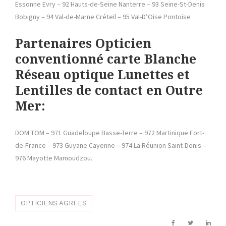
Essonne Evry – 92 Hauts-de-Seine Nanterre – 93 Seine-St-Denis
Bobigny – 94 Val-de-Marne Créteil – 95 Val-D’Oise Pontoise
Partenaires Opticien
conventionné carte Blanche
Réseau optique
Lunettes et
Lentilles de contact en Outre
Mer:
DOM TOM – 971 Guadeloupe Basse-Terre – 972 Martinique Fort-
de-France – 973 Guyane Cayenne – 974 La Réunion Saint-Denis –
976 Mayotte Mamoudzou.
OPTICIENS AGREES